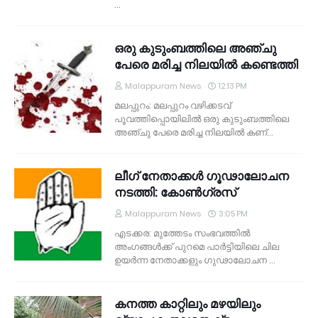
…
ഒരു കുടുംബത്തിലെ അഞ്ചു
പേരെ മരിച്ച നിലയില്‍ കണ്ടെത്തി
Malappuram News
12:13 PM
മലപ്പുറം: മലപ്പുറം വഴിക്കടവ്
പൂവത്തിപ്പൊയിലില്‍ ഒരു കുടുംബത്തിലെ
അഞ്ചു പേരെ മരിച്ച നിലയില്‍ കണ്…
ലീഗ് നേതാക്കള്‍ ഗൂഢാലോചന
നടത്തി: കോണ്‍ഗ്രസ്
Malappuram News
3:05 PM
എടക്കര: മുത്തേടം സംഭവത്തില്‍
അംഗങ്ങള്‍ക്ക് പുറമെ പാര്‍ട്ടിയിലെ ചില
ഉയര്‍ന്ന നേതാക്കളും ഗുഢാലോചന …
കനത്ത കാറ്റിലും മഴയിലും