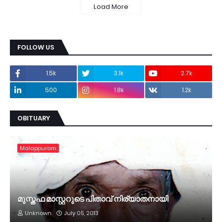
Load More
FOLLOW US
1.5k
3.1k
2.7k
500
1.8k
1.2k
OBITUARY
Malappuram
മുസ്തഫ മാസ്റ്ററുടെ പിതാവ് നിര്യാതനായി
Unknown
July 05, 2013