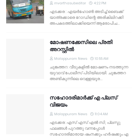
mvarthasubeditor
4:22 PM
എടക്കര : എയര്‍ഹോണ്‍ അടിച്ച് ബൈക്ക്
യാത്രക്കാരെ റോഡിന്റെ അരികിലിറക്കി
അപകടത്തിലാക്കിയെന്ന് ആരോപിച…
മോഷണക്കേസിലെ പ്രതി
അറസ്റ്റില്‍
Malappuram News
10:55 AM
ചുങ്കത്തറ: വീടുകളില്‍ മോഷണം നടത്തുന്ന
യുവാവ് പോലീസ് പിടിയിലായി. ചുങ്കത്തറ
അണ്ടികുന്നിലെ വെള്ളയൂര…
സഹോദരിമാര്‍ക്ക് എ പ്ലസ്
വിജയം
Malappuram News
11:04 AM
എടക്കര: എസ് എസ് എല്‍ സി, പ്ലസ്ടു
ഫലങ്ങള്‍ പുറത്തു വന്നപ്പോള്‍
സഹോദരിമാരായ ഷംനക്കും ഹര്‍ഷക്കും എ