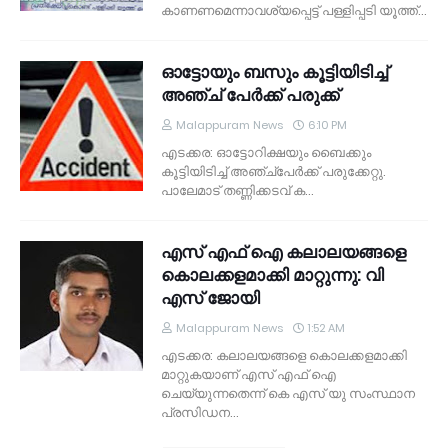
കാണണമെന്നാവശ്യപ്പെട്ട് പള്ളിപ്പടി യൂത്ത്…
ഓട്ടോയും ബസും കൂട്ടിയിടിച്ച്
അഞ്ച് പേര്‍ക്ക് പരുക്ക്
Malappuram News
6:10 PM
എടക്കര: ഓട്ടോറിക്ഷയും ബൈക്കും
കൂട്ടിയിടിച്ച് അഞ്ച്‌പേര്‍ക്ക് പരുക്കേറ്റു.
പാലേമാട് തണ്ണിക്കടവ് ക…
എസ് എഫ് ഐ കലാലയങ്ങളെ
കൊലക്കളമാക്കി മാറ്റുന്നു: വി
എസ് ജോയി
Malappuram News
1:52 AM
എടക്കര: കലാലയങ്ങളെ കൊലക്കളമാക്കി
മാറ്റുകയാണ് എസ് എഫ് ഐ
ചെയ്യുന്നതെന്ന് കെ എസ് യു സംസ്ഥാന
പ്രസിഡന…