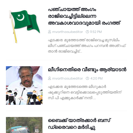
പഞ്ചായത്ത് അംഗം
രാജിവെച്ചിട്ടില്ലെന്ന
അവകാശവാദവുമായി രംഗത്ത്
mvarthasubeditor
11:52 PM
എടക്കര: മൂത്തേടത്ത് രാജിവെച്ച മുസ്‌ലിം
ലീഗ് പഞ്ചായത്ത് അംഗം പറമ്പന്‍ അശ്‌റഫ്
താന്‍ രാജിവെച്ചിട്…
ലീഗിനെതിരെ വീണ്ടും ആര്യാടന്‍
mvarthasubeditor
4:20 PM
എടക്കര: മൂത്തേടത്തെ ലീഗുകാര്‍
ഷുക്കൂറിനെ വെട്ടിക്കൊലപ്പെടുത്തിയതിന്
സി പി എമ്മുകാര്‍ക്ക് നന്ദി …
ബൈക്ക് യാത്രക്കാര്‍ ബസ്
ഡ്രൈവറെ മര്‍ദിച്ചു