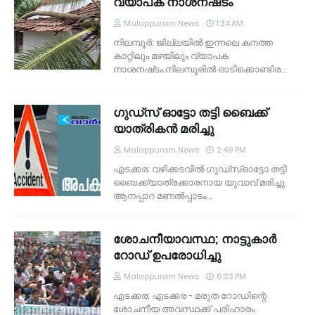
വ്യാപക നാശനഷ്‌ടം
Malappuram News
1:34 AM
നിലമ്പൂര്‍: ജില്ലയില്‍ ഇന്നലെ കനത്ത
കാറ്റിലും മഴയിലും വ്യാപക
നാശനഷ്‌ടം.നിലമ്പൂരില്‍ ഓടിക്കൊണ്ടിര…
ഗുഡ്‌സ് ഓട്ടോ തട്ടി ബൈക്ക്
യാത്രികന്‍ മരിച്ചു
Malappuram News
2:49 PM
എടക്കര: വഴിക്കടവില്‍ ഗുഡ്‌സ്ഓട്ടോ തട്ടി
ബൈക്ക്‌യാത്രക്കാരനായ യുവാവ് മരിച്ചു.
ആനപ്പാറ മണല്‍പ്പാടം…
ശോചനീയാവസ്ഥ; നാട്ടുകാര്‍
റോഡ് ഉപരോധിച്ചു
Malappuram News
6:23 PM
എടക്കര: എടക്കര - മരുത റോഡിന്റെ
ശോചനീയ അവസ്ഥക്ക് പരിഹാരം