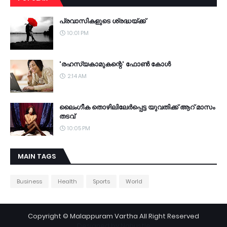
പ്രവാസികളുടെ ശ്രദ്ധയ്ക്ക്
10:01 PM
'രഹസ്യകാമുകന്റെ' ഫോണ്‍ കോള്‍
2:14 AM
ലൈംഗീക തൊഴിലിലേര്‍പ്പെട്ട യുവതിക്ക് ആറ് മാസം
തടവ്
10:05 PM
MAIN TAGS
Business
Health
Sports
World
Copyright ©
Malappuram Vartha
All Right Reserved
Designed by
Nghustle