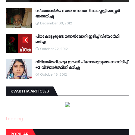
സ്വാതന്ത്ര്യ സമര സേനാനി ബാപ്പുട്ടി മാസ്റ്റര്‍
അന്തരിച്ചു
December 03, 2012
പിറകോട്ടുരുണ്ട മണല്‍ലോറി ഇടിച്ച് വിദ്യാര്‍ഥി
മരിച്ചു
October 22, 2012
വി­ദ്യാര്‍­ത്ഥിക­ളെ ഇറ­ക്കി പി­ന്നോ­ട്ടെ­ടുത്ത ബ­സി­ടി­ച്ച്
+2 വി­ദ്യാര്‍­ത്ഥിനി മ­രി­ച്ചു
October 16, 2012
KVARTHA ARTICLES
Loading...
POPULAR