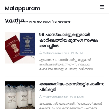
Malappuram
Vartha
Showing posts with the label
Edakkara
58 പാസ്‌പോര്‍ട്ടുകളുമായി
കാറിലെത്തിയ മൂന്നംഗ സംഘം
അറസ്റ്റില്‍
Malappuram News
1:51 PM
എടക്കര: 58 പാസ്‌പോര്‍ട്ടുകളുമായി
കാറിലെത്തിയ മൂന്നംഗ സംഘത്തെ
പോലീസ് അറസ്റ്റ് ചെയ്തു. വഴിക്കടവ് …
അമോണിയം നൈട്രേറ്റ് പോലീസ്
പിടികൂടി
mvarthasubeditor
8:40 AM
എടക്കര: സ്‌ഫോടനത്തിന് ഉപയോഗിക്കാന്‍
കൊണ്ടുപോവുകയാണെന്ന സൂചനയെ