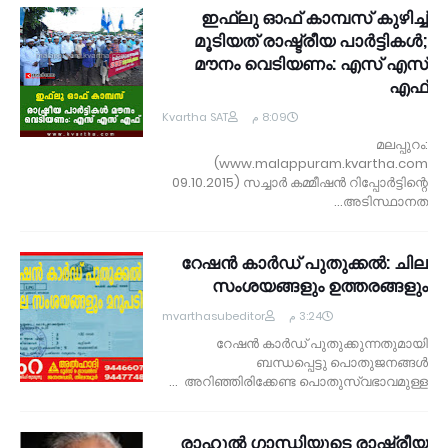
ഇഫ്‌ലു ഓഫ് കാമ്പസ് കുഴിച്ച്
മൂടിയത് രാഷ്ട്രീയ പാര്‍ട്ടികള്‍;
മൗനം വെടിയണം: എസ് എസ്
എഫ്
Kvartha SAT
8:09 م
മലപ്പുറം:
(www.malappuram.kvartha.com
09.10.2015) സച്ചാര്‍ കമ്മീഷന്‍ റിപ്പോര്‍ട്ടിന്റെ
അടിസ്ഥാനത…
റേഷന്‍ കാര്‍ഡ് പുതുക്കല്‍: ചില
സംശയങ്ങളും ഉത്തരങ്ങളും
mvarthasubeditor
3:24 م
റേഷന്‍ കാര്‍ഡ് പുതുക്കുന്നതുമായി
ബന്ധപ്പെട്ടു പൊതുജനങ്ങള്‍
അറിഞ്ഞിരിക്കേണ്ട പൊതുസ്വഭാവമുള്ള …
രാഹുല്‍ ഗാന്ധിയുടെ രാഷ്ട്രീയ