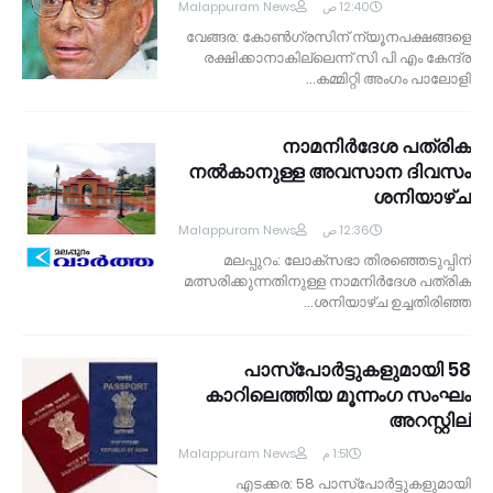
Malappuram News
12:40 ص
വേങ്ങര: കോണ്‍ഗ്രസിന് ന്യൂനപക്ഷങ്ങളെ
രക്ഷിക്കാനാകില്ലെന്ന് സി പി എം കേന്ദ്ര
കമ്മിറ്റി അംഗം പാലോളി…
നാമനിര്‍ദേശ പത്രിക
നല്‍കാനുള്ള അവസാന ദിവസം
ശനിയാഴ്ച
Malappuram News
12:36 ص
മലപ്പുറം: ലോക്‌സഭാ തിരഞ്ഞെടുപ്പിന്
മത്സരിക്കുന്നതിനുള്ള നാമനിര്‍ദേശ പത്രിക
ശനിയാഴ്ച ഉച്ചതിരിഞ്ഞ…
58 പാസ്‌പോര്‍ട്ടുകളുമായി
കാറിലെത്തിയ മൂന്നംഗ സംഘം
അറസ്റ്റില്‍
Malappuram News
1:51 م
എടക്കര: 58 പാസ്‌പോര്‍ട്ടുകളുമായി