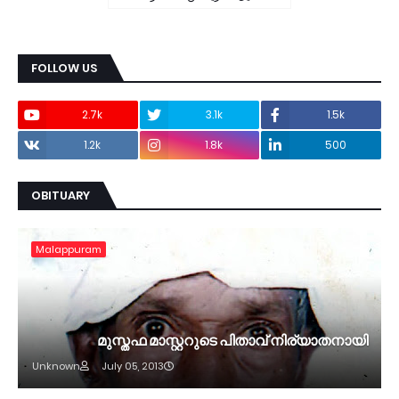
FOLLOW US
2.7k
3.1k
1.5k
1.2k
1.8k
500
OBITUARY
Malappuram
മുസ്തഫ മാസ്റ്ററുടെ പിതാവ് നിര്യാതനായി
Unknown
July 05, 2013