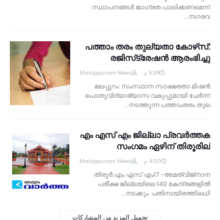
സ്ഥാപനങ്ങള്‍ ജാഗ്രത പാലിക്കണമെന്ന്
നഗരവ…
പത്താം തരം തുല്യതാ കോഴ്‌സ്:
രജിസ്‌ട്രേഷന്‍ ആരംഭിച്ചു
Malappuram News
5:38 م
മലപ്പുറം: സംസ്ഥാന സാക്ഷരതാ മിഷന്‍
പൊതുവിദ്യാഭ്യാസ വകുപ്പുമായി ചേര്‍ന്ന്
നടത്തുന്ന പത്താംതരം തുല…
എം എസ് എം ജില്ലാ പ്രവര്‍ത്തക
സംഗമം ഏഴിന് തിരൂരില്‍
Malappuram News
4:00 م
തിരൂര്‍:എം എസ് എം17 -അമത്‌വിജ്‌നാന
പരീക്ഷ ജില്ലയിലെ 140 കേന്ദ്രങ്ങളില്‍
നടക്കും. പതിനായിരത്തിലധി…
تحميل المزيد من المشاركات