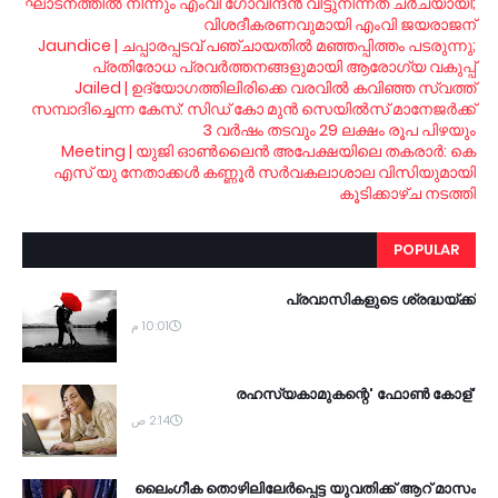
ഘാടനത്തില്‍ നിന്നും എംവി ഗോവിന്ദന്‍ വിട്ടുനിന്നത് ചര്‍ചയായി;
വിശദീകരണവുമായി എംവി ജയരാജന്‍
Jaundice | ചപ്പാരപ്പടവ് പഞ്ചായതില്‍ മഞ്ഞപ്പിത്തം പടരുന്നു;
പ്രതിരോധ പ്രവര്‍ത്തനങ്ങളുമായി ആരോഗ്യ വകുപ്പ്
Jailed | ഉദ്യോഗത്തിലിരിക്കെ വരവില്‍ കവിഞ്ഞ സ്വത്ത്
സമ്പാദിച്ചെന്ന കേസ്: സിഡ് കോ മുന്‍ സെയില്‍സ് മാനേജര്‍ക്ക്
3 വര്‍ഷം തടവും 29 ലക്ഷം രൂപ പിഴയും
Meeting | യുജി ഓണ്‍ലൈന്‍ അപേക്ഷയിലെ തകരാര്‍: കെ
എസ് യു നേതാക്കള്‍ കണ്ണൂര്‍ സര്‍വകലാശാല വിസിയുമായി
കൂടിക്കാഴ്ച നടത്തി
POPULAR
പ്രവാസികളുടെ ശ്രദ്ധയ്ക്ക്
10:01 م
'രഹസ്യകാമുകന്റെ' ഫോണ്‍ കോള്‍
2:14 ص
ലൈംഗീക തൊഴിലിലേര്‍പ്പെട്ട യുവതിക്ക് ആറ് മാസം