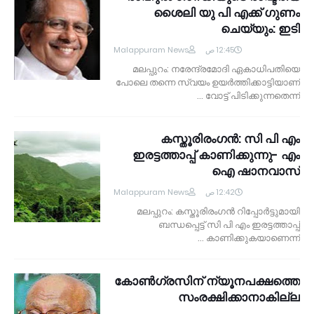
ശൈലി യു പി എക്ക് ഗുണം
ചെയ്യും: ഇടി
Malappuram News
12:45 ص
മലപ്പുറം: നരേന്ദ്രമോദി ഏകാധിപതിയെ
പോലെ തന്നെ സ്വയം ഉയര്‍ത്തിക്കാട്ടിയാണ്
വോട്ട് പിടിക്കുന്നതെന്ന് …
കസ്തൂരിരംഗന്‍: സി പി എം
ഇരട്ടത്താപ്പ് കാണിക്കുന്നു- എം
ഐ ഷാനവാസ്
Malappuram News
12:42 ص
മലപ്പുറം: കസ്തൂരിരംഗന്‍ റിപ്പോര്‍ട്ടുമായി
ബന്ധപ്പെട്ട് സി പി എം ഇരട്ടത്താപ്പ്
കാണിക്കുകയാണെന്ന് …
കോണ്‍ഗ്രസിന് ന്യൂനപക്ഷത്തെ
സംരക്ഷിക്കാനാകില്ല