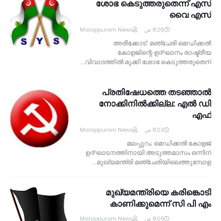
ശോഭ കെടുത്തരുതെന്ന് എസ്
വൈ എസ്
Malappuram News
8:26 ص
അരീക്കോട്: മഞ്ചേരി മെഡിക്കല്‍
കോളജിന്റെ ഉദ്ഘാനം രാഷ്ട്രീയ
വിവാദത്തില്‍ മുക്കി ശോഭ കെടുത്തരുതെന്…
പ്രതിഷേധത്തെ തടഞ്ഞാല്‍
നോക്കിനില്‍ക്കില്ല: എല്‍ ഡി
എഫ്
Malappuram News
8:23 ص
മലപ്പുറം: മെഡിക്കല്‍ കോളജ്
ഉദ്ഘാടനത്തിനായി അടുത്തമാസം ഒന്നിന്
മുഖ്യമന്ത്രി മഞ്ചേരിയിലെത്തുമ്പോള…
മുഖ്യമന്ത്രിയെ കരിങ്കൊടി
കാണിക്കുമെന്ന് സി പി എം
Malappuram News
8:05 ص