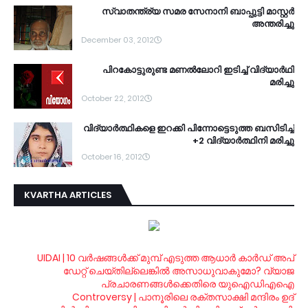
സ്വാതന്ത്ര്യ സമര സേനാനി ബാപ്പുട്ടി മാസ്റ്റര്‍
അന്തരിച്ചു
December 03, 2012
പിറകോട്ടുരുണ്ട മണല്‍ലോറി ഇടിച്ച് വിദ്യാര്‍ഥി
മരിച്ചു
October 22, 2012
വി­ദ്യാര്‍­ത്ഥിക­ളെ ഇറ­ക്കി പി­ന്നോ­ട്ടെ­ടുത്ത ബ­സി­ടി­ച്ച്
+2 വി­ദ്യാര്‍­ത്ഥിനി മ­രി­ച്ചു
October 16, 2012
KVARTHA ARTICLES
UIDAI | 10 വര്‍ഷങ്ങള്‍ക്ക് മുമ്പ് എടുത്ത ആധാര്‍ കാര്‍ഡ് അപ്
ഡേറ്റ് ചെയ്തില്ലെങ്കില്‍ അസാധുവാകുമോ? വ്യാജ
പ്രചാരണങ്ങള്‍ക്കെതിരെ യുഐഡിഎഐ
Controversy | പാനൂരിലെ രക്തസാക്ഷി മന്ദിരം ഉദ്