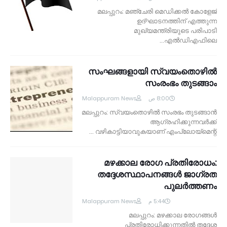
മലപ്പുറം: മഞ്ചേരി മെഡിക്കല്‍ കോളേജ്
ഉദ്ഘാടനത്തിന് എത്തുന്ന
മുഖ്യമന്ത്രിയുടെ പരിപാടി
എല്‍ഡിഎഫിലെ…
സംഘങ്ങളായി സ്വയംതൊഴില്‍
സംരംഭം തുടങ്ങാം
Malappuram News
8:00 ص
മലപ്പുറം: സ്വയംതൊഴില്‍ സംരഭം തുടങ്ങാന്‍
ആഗ്രഹിക്കുന്നവര്‍ക്ക്
വഴികാട്ടിയാവുകയാണ് എംപ്ലോയ്‌മെന്റ് …
മഴക്കാല രോഗ പ്രതിരോധം:
തദ്ദേശസ്ഥാപനങ്ങള്‍ ജാഗ്രത
പുലര്‍ത്തണം
Malappuram News
5:44 م
മലപ്പുറം: മഴക്കാല രോഗങ്ങള്‍
പ്രതിരോധിക്കുന്നതില്‍ തദ്ദേശ