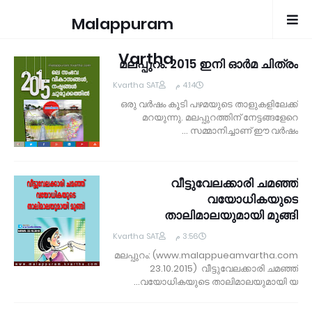
Malappuram
Vartha
മലപ്പുറം: 2015 ഇനി ഓര്‍മ ചിത്രം
Kvartha SAT
4:14 م
ഒരു വര്‍ഷം കൂടി പഴമയുടെ താളുകളിലേക്ക്
മറയുന്നു. മലപ്പുറത്തിന് നേട്ടങ്ങളേറെ
സമ്മാനിച്ചാണ് ഈ വര്‍ഷം …
വീട്ടുവേലക്കാരി ചമഞ്ഞ്
വയോധികയുടെ
താലിമാലയുമായി മുങ്ങി
Kvartha SAT
3:56 م
മലപ്പുറം: (www.malappueamvartha.com
23.10.2015) വീട്ടുവേലക്കാരി ചമഞ്ഞ്
വയോധികയുടെ താലിമാലയുമായി യ…