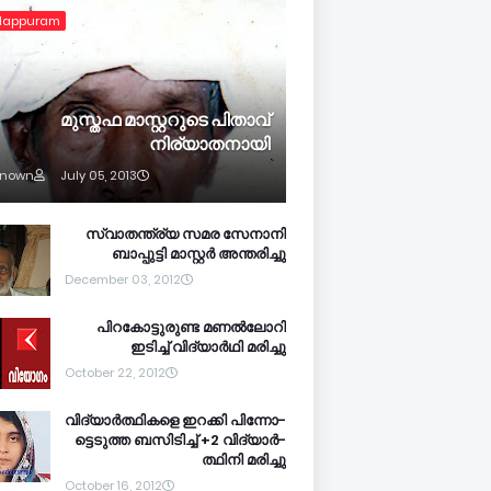
lappuram
മുസ്തഫ മാസ്റ്ററുടെ പിതാവ്
നിര്യാതനായി
known
July 05, 2013
സ്വാതന്ത്ര്യ സമര സേനാനി
ബാപ്പുട്ടി മാസ്റ്റര്‍ അന്തരിച്ചു
December 03, 2012
പിറകോട്ടുരുണ്ട മണല്‍ലോറി
ഇടിച്ച് വിദ്യാര്‍ഥി മരിച്ചു
October 22, 2012
വി­ദ്യാര്‍­ത്ഥിക­ളെ ഇറ­ക്കി പി­ന്നോ­
ട്ടെ­ടുത്ത ബ­സി­ടി­ച്ച് +2 വി­ദ്യാര്‍­
ത്ഥിനി മ­രി­ച്ചു
October 16, 2012