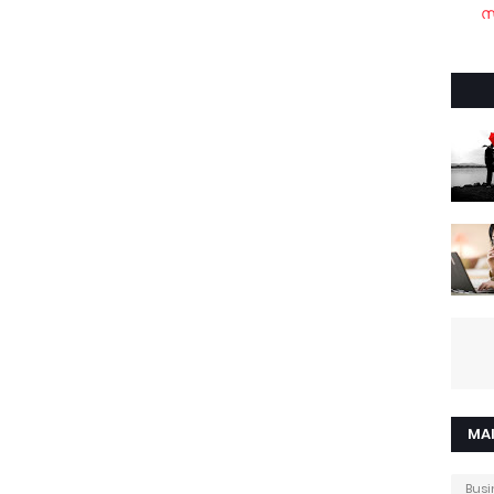
സ
MA
Busi