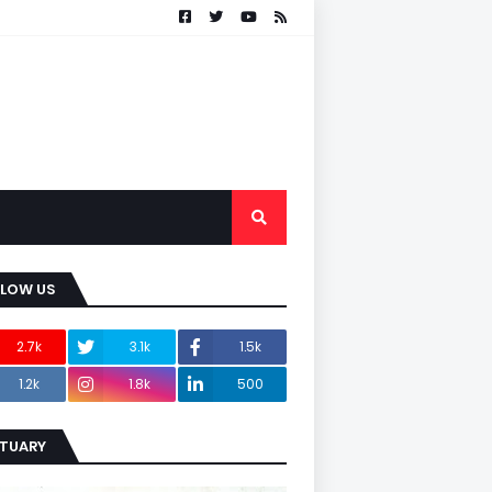
LLOW US
2.7k
3.1k
1.5k
1.2k
1.8k
500
ITUARY