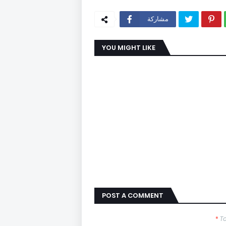
مشاركة
YOU MIGHT LIKE
POST A COMMENT
*
T