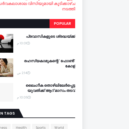
ര്‍വകലാശാല വിസിയുമായി കൂടിക്കാഴ്ച
നടത്തി
POPULAR
പ്രവാസികളുടെ ശ്രദ്ധയ്ക്ക്
10:01 م
'രഹസ്യകാമുകന്റെ' ഫോണ്‍
കോള്‍
2:14 ص
ലൈംഗീക തൊഴിലിലേര്‍പ്പെട്ട
യുവതിക്ക് ആറ് മാസം തടവ്
10:05 م
IN TAGS
ness
Health
Sports
World