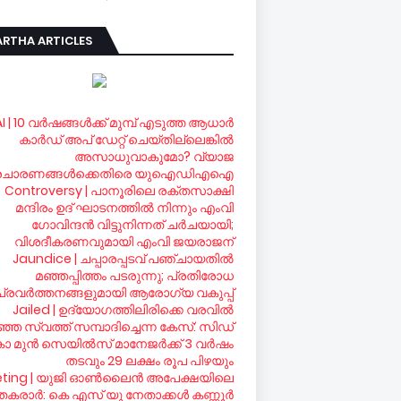
RTHA ARTICLES
I | 10 വര്‍ഷങ്ങള്‍ക്ക് മുമ്പ് എടുത്ത ആധാര്‍
കാര്‍ഡ് അപ് ഡേറ്റ് ചെയ്തില്ലെങ്കില്‍
അസാധുവാകുമോ? വ്യാജ
രചാരണങ്ങള്‍ക്കെതിരെ യുഐഡിഎഐ
Controversy | പാനൂരിലെ രക്തസാക്ഷി
മന്ദിരം ഉദ് ഘാടനത്തില്‍ നിന്നും എംവി
ഗോവിന്ദന്‍ വിട്ടുനിന്നത് ചര്‍ചയായി;
വിശദീകരണവുമായി എംവി ജയരാജന്‍
Jaundice | ചപ്പാരപ്പടവ് പഞ്ചായതില്‍
മഞ്ഞപ്പിത്തം പടരുന്നു; പ്രതിരോധ
പ്രവര്‍ത്തനങ്ങളുമായി ആരോഗ്യ വകുപ്പ്
Jailed | ഉദ്യോഗത്തിലിരിക്കെ വരവില്‍
്ഞ സ്വത്ത് സമ്പാദിച്ചെന്ന കേസ്: സിഡ്
 മുന്‍ സെയില്‍സ് മാനേജര്‍ക്ക് 3 വര്‍ഷം
തടവും 29 ലക്ഷം രൂപ പിഴയും
ting | യുജി ഓണ്‍ലൈന്‍ അപേക്ഷയിലെ
തകരാര്‍: കെ എസ് യു നേതാക്കള്‍ കണ്ണൂര്‍