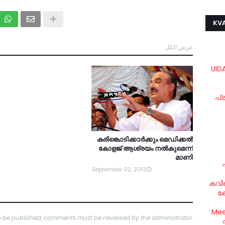
KVA
عرض الكل
UIDA
പ്
കരിങ്കൊടിക്കാര്‍ക്കും മെഡിക്കല്‍
കോളജ് ആശ്രയം നല്‍കുമെന്ന്
മാണി
September 02, 2013
കവിഞ
കോ
Mee
o be published, comments must be reviewed by the administrator