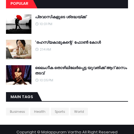
POPULAR
പ്രവാസികളുടെ ശ്രദ്ധയ്ക്ക്
10:01 PM
'രഹസ്യകാമുകന്റെ' ഫോണ്‍ കോള്‍
2:14 AM
ലൈംഗീക തൊഴിലിലേര്‍പ്പെട്ട യുവതിക്ക് ആറ് മാസം
തടവ്
10:05 PM
MAIN TAGS
Business
Health
Sports
World
Copyright ©
Malappuram Vartha
All Right Reserved