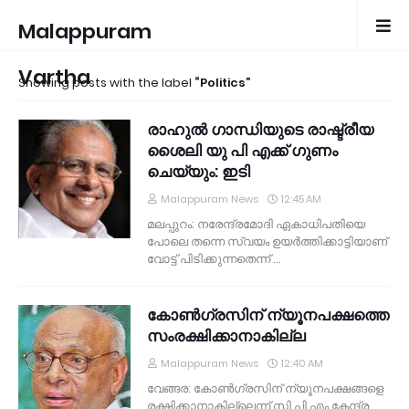
Malappuram
Vartha
Showing posts with the label
Politics
രാഹുല്‍ ഗാന്ധിയുടെ രാഷ്ട്രീയ
ശൈലി യു പി എക്ക് ഗുണം
ചെയ്യും: ഇടി
Malappuram News
12:45 AM
മലപ്പുറം: നരേന്ദ്രമോദി ഏകാധിപതിയെ
പോലെ തന്നെ സ്വയം ഉയര്‍ത്തിക്കാട്ടിയാണ്
വോട്ട് പിടിക്കുന്നതെന്ന് …
കോണ്‍ഗ്രസിന് ന്യൂനപക്ഷത്തെ
സംരക്ഷിക്കാനാകില്ല
Malappuram News
12:40 AM
വേങ്ങര: കോണ്‍ഗ്രസിന് ന്യൂനപക്ഷങ്ങളെ
രക്ഷിക്കാനാകില്ലെന്ന് സി പി എം കേന്ദ്ര