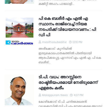
കമ്മിറ്റി അംഗം പാലോളി…
പി കെ ബശീര്‍ എം എല്‍ എ
സ്ഥാനം രാജിവെച്ച് നിയമ
നടപടിക്ക് വിധേയനാവണം : പി
ഡി പി
mvarthasubeditor
12:10 PM
അരീക്കോട് : കുനിയില്‍
ഇരട്ടകൊലപാതകത്തില്‍ പ്രതിയായി
ആരപിക്കപ്പെട്ട ഏറനാട് എം എല്‍ എ. പി കെ
ബശീര്…
ടി.പി. വധം: അറസ്റ്റിനെ
രാഷ്ട്രീയപരമായി നേരിടുമെന്ന്
എളമരം കരീം
Malappuram News
4:07 PM
കോഴിക്കോട്: ടി.പി. ചന്ദ്രശേഖരന്‍
വധക്കേസില്‍ സി.പി.എം നേതാക്കളെ അറസ്റ്റ്