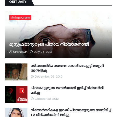
OBITUARY
Malappuram
മുസ്തഫ മാസ്റ്ററുടെ പിതാവ് നിര്യാതനായി
Unknown
July 05, 2013
സ്വാതന്ത്ര്യ സമര സേനാനി ബാപ്പുട്ടി മാസ്റ്റര്‍
അന്തരിച്ചു
December 03, 2012
പിറകോട്ടുരുണ്ട മണല്‍ലോറി ഇടിച്ച് വിദ്യാര്‍ഥി
മരിച്ചു
October 22, 2012
വി­ദ്യാര്‍­ത്ഥിക­ളെ ഇറ­ക്കി പി­ന്നോ­ട്ടെ­ടുത്ത ബ­സി­ടി­ച്ച്
+2 വി­ദ്യാര്‍­ത്ഥിനി മ­രി­ച്ചു