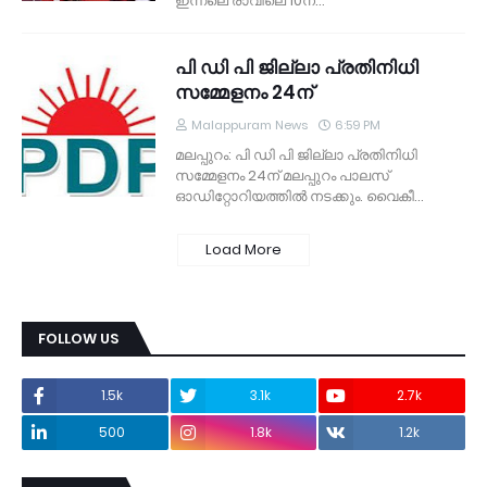
ഇന്നലെ രാവിലെ 10ന്…
പി ഡി പി ജില്ലാ പ്രതിനിധി
സമ്മേളനം 24ന്
Malappuram News
6:59 PM
മലപ്പുറം: പി ഡി പി ജില്ലാ പ്രതിനിധി
സമ്മേളനം 24ന് മലപ്പുറം പാലസ്
ഓഡിറ്റോറിയത്തില്‍ നടക്കും. വൈകീ…
Load More
FOLLOW US
1.5k
3.1k
2.7k
500
1.8k
1.2k