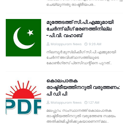
ചെയ്യുന്നതു രാഷ്ട്രീയപര…
മൂത്തേടത്ത് സി.പി.എമ്മുമായി
ചേര്‍ന്ന് ലീഗ് ഭരണത്തിനില്ല
-പി.വി. വഹാബ്
Malappuram News
9:26 AM
നിലമ്പൂര്‍:മുസ്‌ലിംലീഗ് സി.പി.എമ്മുമായി
ചേര്‍ന്ന് അവിശ്വാസത്തിലൂടെ
കോണ്‍ഗ്രസ് പ്രസിഡന്റിനെ പുറത്…
കൊലപാതക
രാഷ്ട്രീയത്തിനറുതി വരുത്തണം:
പി ഡി പി
Malappuram News
1:27 AM
മലപ്പുറം: സംസ്ഥാനത്ത് കൊലപാതക
രാഷ്ട്രീയത്തിനറുതി വരുത്തേണ്ട സമയം
അതിക്രമിച്ചിരിക്കുകയാണെന്ന് മല…