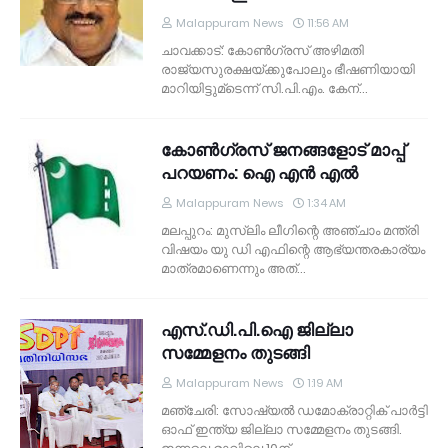
Malappuram News
11:56 AM
ചാവക്കാട്: കോണ്‍ഗ്രസ് അഴിമതി
രാജ്യസുരക്ഷയ്ക്കുപോലും ഭീഷണിയായി
മാറിയിട്ടുമ്‌ടെന്ന് സി.പി.എം. കേന്…
കോണ്‍ഗ്രസ് ജനങ്ങളോട് മാപ്പ്
പറയണം: ഐ എന്‍ എല്‍
Malappuram News
1:34 AM
മലപ്പുറം: മുസ്‌ലിം ലീഗിന്റെ അഞ്ചാം മന്ത്രി
വിഷയം യു ഡി എഫിന്റെ ആഭ്യന്തരകാര്യം
മാത്രമാണെന്നും അത്…
എസ്.ഡി.പി.ഐ ജില്ലാ
സമ്മേളനം തുടങ്ങി
Malappuram News
1:19 AM
മഞ്ചേരി: സോഷ്യല്‍ ഡമോക്രാറ്റിക് പാര്‍ട്ടി
ഓഫ് ഇന്ത്യ ജില്ലാ സമ്മേളനം തുടങ്ങി.