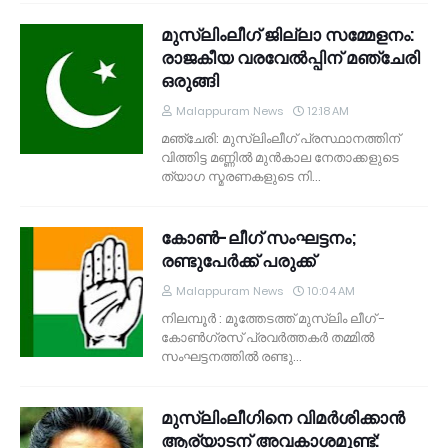
മുസ്‌ലിംലീഗ് ജില്ലാ സമ്മേളനം:
രാജകീയ വരവേല്‍പ്പിന് മഞ്ചേരി
ഒരുങ്ങി
Malappuram News
12:18 AM
മഞ്ചേരി: മുസ്‌ലിംലീഗ് പ്രസ്ഥാനത്തിന്
വിത്തിട്ട മണ്ണില്‍ മുന്‍കാല നേതാക്കളുടെ
ത്യാഗ സ്മരണകളുടെ നി…
കോണ്‍-ലീഗ് സംഘട്ടനം;
രണ്ടുപേര്‍ക്ക് പരുക്ക്
Malappuram News
10:04 AM
നിലമ്പൂര്‍ : മൂത്തേടത്ത് മുസ്‌ലിം ലീഗ് -
കോണ്‍ഗ്രസ് പ്രവര്‍ത്തകര്‍ തമ്മില്‍
സംഘട്ടനത്തില്‍ രണ്ടു…
മുസ്‌ലിംലീഗിനെ വിമര്‍ശിക്കാന്‍
ആര്യാടന്‌ അവകാശമുണ്ട്‌: