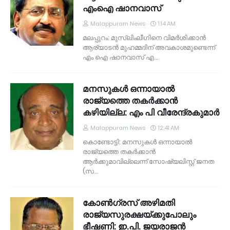
എംഐ ഷാനവാസ്‌
Malappuram News
1:14 AM
മലപ്പുറം: മുസ്‌ലിംലീഗിനെ വിമര്‍ശിക്കാന്‍
ആര്യാടന്‍ മുഹമ്മദിന്‌ അവകാശമുണ്ടെന്ന്‌
എം ഐ ഷാനവാസ്‌ എ…
മനസുകള്‍ ഒന്നായാല്‍
രാജ്യത്തെ തകര്‍ക്കാന്‍
കഴിയില്ല: എം പി വീരേന്ദ്രകുമാര്‍
Malappuram News
12:41 AM
കൊണ്ടോട്ടി: മനസുകള്‍ ഒന്നായാല്‍
രാജ്യത്തെ തകര്‍ക്കാന്‍
ആര്‍ക്കുമാവില്ലെന്ന് സോഷ്യലിസ്റ്റ് ജനത
(സ…
കോണ്‍ഗ്രസ് അഴിമതി
രാജ്യസുരക്ഷയ്ക്കുപോലും
ഭീഷണി: ഇ.പി. ജയരാജന്‍