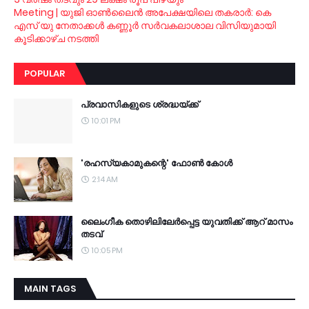
Meeting | യുജി ഓണ്‍ലൈന്‍ അപേക്ഷയിലെ തകരാര്‍: കെ
എസ് യു നേതാക്കള്‍ കണ്ണൂര്‍ സര്‍വകലാശാല വിസിയുമായി
കൂടിക്കാഴ്ച നടത്തി
POPULAR
പ്രവാസികളുടെ ശ്രദ്ധയ്ക്ക്
10:01 PM
'രഹസ്യകാമുകന്റെ' ഫോണ്‍ കോള്‍
2:14 AM
ലൈംഗീക തൊഴിലിലേര്‍പ്പെട്ട യുവതിക്ക് ആറ് മാസം
തടവ്
10:05 PM
MAIN TAGS