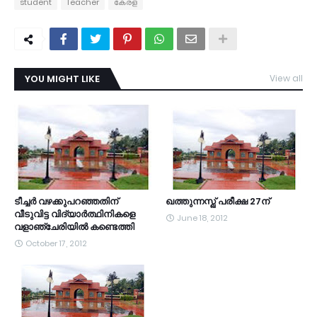
student
Teacher
കേരള
YOU MIGHT LIKE
View all
ടീച്ചര്‍ വഴക്കുപറഞ്ഞതിന്
ഖത്തുന്നസ്ഖ് പരീക്ഷ 27ന്
വീടുവിട്ട വിദ്യാര്‍ത്ഥിനികളെ
June 18, 2012
വളാഞ്ചേരിയില്‍ കണ്ടെത്തി
October 17, 2012