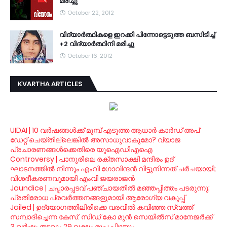
മരിച്ചു
October 22, 2012
വി­ദ്യാര്‍­ത്ഥിക­ളെ ഇറ­ക്കി പി­ന്നോ­ട്ടെ­ടുത്ത ബ­സി­ടി­ച്ച്
+2 വി­ദ്യാര്‍­ത്ഥിനി മ­രി­ച്ചു
October 16, 2012
KVARTHA ARTICLES
UIDAI | 10 വര്‍ഷങ്ങള്‍ക്ക് മുമ്പ് എടുത്ത ആധാര്‍ കാര്‍ഡ് അപ്
ഡേറ്റ് ചെയ്തില്ലെങ്കില്‍ അസാധുവാകുമോ? വ്യാജ
പ്രചാരണങ്ങള്‍ക്കെതിരെ യുഐഡിഎഐ
Controversy | പാനൂരിലെ രക്തസാക്ഷി മന്ദിരം ഉദ്
ഘാടനത്തില്‍ നിന്നും എംവി ഗോവിന്ദന്‍ വിട്ടുനിന്നത് ചര്‍ചയായി;
വിശദീകരണവുമായി എംവി ജയരാജന്‍
Jaundice | ചപ്പാരപ്പടവ് പഞ്ചായതില്‍ മഞ്ഞപ്പിത്തം പടരുന്നു;
പ്രതിരോധ പ്രവര്‍ത്തനങ്ങളുമായി ആരോഗ്യ വകുപ്പ്
Jailed | ഉദ്യോഗത്തിലിരിക്കെ വരവില്‍ കവിഞ്ഞ സ്വത്ത്
സമ്പാദിച്ചെന്ന കേസ്: സിഡ് കോ മുന്‍ സെയില്‍സ് മാനേജര്‍ക്ക്
3 വര്‍ഷം തടവും 29 ലക്ഷം രൂപ പിഴയും