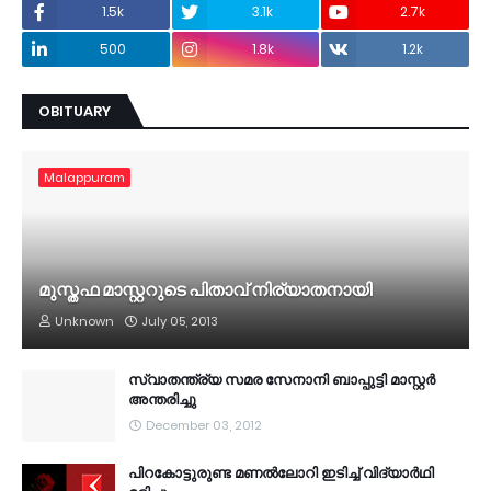
1.5k
3.1k
2.7k
500
1.8k
1.2k
OBITUARY
Malappuram
മുസ്തഫ മാസ്റ്ററുടെ പിതാവ് നിര്യാതനായി
Unknown
July 05, 2013
സ്വാതന്ത്ര്യ സമര സേനാനി ബാപ്പുട്ടി മാസ്റ്റര്‍
അന്തരിച്ചു
December 03, 2012
പിറകോട്ടുരുണ്ട മണല്‍ലോറി ഇടിച്ച് വിദ്യാര്‍ഥി