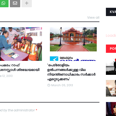
KVA
View all
Loadi
PO
കടം: റാഫ്
'പെട്രോളിയം
‍ശനസ്റ്റാള്‍ ശ്രദ്ധേയമായി
ഉല്‍പന്നങ്ങള്‍ക്കുള്ള വില
നിയന്ത്രണാധികാരം സര്‍ക്കാര്‍
 12, 2013
ഏറ്റെടുക്കണം'
March 05, 2013
d by the administrator
*