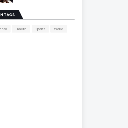
IN TAGS
ness
Health
Sports
World