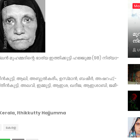
Ma
മുസ
നി
U
്‍ മു­ഹ­മ്മ­ദി­ന്റെ­ ഭാ­ര്യ­ ഇ­ത്തി­ക്കു­ട്ടി­ ഹ­ജ്ജു­മ്മ­ (98)­ നി­ര്യാ­
ന്‍കു­ട്ടി,­ ആ­ലി,­ അബ്ദു­ല്‍­കരീം,­ ഉസ്­മാ­ന്‍,­ ബഷീ­ര്‍,­ അഷറഫ്,­
തീ­ന്‍കു­ട്ടി,­ അലവി,­ ഇമ്മു­ട്ടി,­ ആഇ­ശ,­ ഖദീ­ജ,­ ആഇ­ശാ­ബി,­ ജമീ­
Kerala, Ithikkutty Hajjumma
കേരള