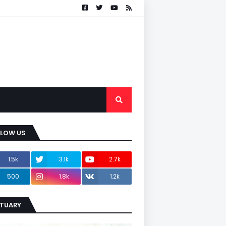
LLOW US
1.5k
3.1k
2.7k
500
1.8k
1.2k
ITUARY