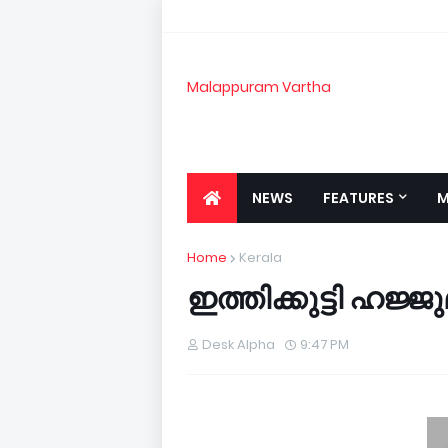
Malappuram Vartha
NEWS
FEATURES
M
Home
Kerala
ഇ­ത്തി­ക്കു­ട്ടി­ ഹ­ജ്ജ
Desk Alpha
9:47 PM