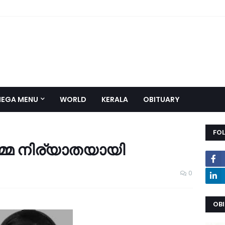
EGA MENU
WORLD
KERALA
OBITUARY
FO
ു­മ്മ­ നി­ര്യാ­ത­യാ­യി
0
OB