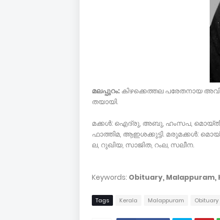
മ­ല­പ്പു­റം­:
­ കി­ഴക്കെത്ത­ല­ പ­രേ­ത­നാ­യ­ അ­വി­ല­ന
ത­യാ­യി.­
മ­ക്കള്‍­:­ ഐ­ദ്രു,­ അ­ബു,­ ഹം­സ­പ,­ മൊ­യ്­തീ­
ഫാ­ത്തി­മ,­ ആഇശക്കു­ട്ടി. മരു­മക്കള്‍: മൊ­യ്­
ല,­ റു­ഖി­യ,­ സാ­ജി­ത,­ റം­ല,­ സലീ­ന.­
Keywords:
Obituary, Malappuram, 
Tags
Kerala
Malappuram
Obituary