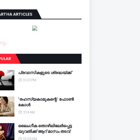
RTHA ARTICLES
ng...
PULAR
പ്രവാസികളുടെ ശ്രദ്ധയ്ക്ക്
10:01 PM
'രഹസ്യകാമുകന്റെ' ഫോണ്‍
കോള്‍
2:14 AM
ലൈംഗീക തൊഴിലിലേര്‍പ്പെട്ട
യുവതിക്ക് ആറ് മാസം തടവ്
10:05 PM