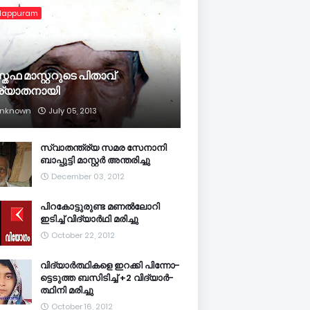
lappuram
്തഫ മാസ്റ്ററുടെ പിതാവ്
ര്യാതനായി
nknown
July 05, 2013
സ്വാതന്ത്ര്യ സമര സേനാനി
ബാപ്പുട്ടി മാസ്റ്റര്‍ അന്തരിച്ചു
December 03, 2012
പിറകോട്ടുരുണ്ട മണല്‍ലോറി
ഇടിച്ച് വിദ്യാര്‍ഥി മരിച്ചു
October 22, 2012
വി­ദ്യാര്‍­ത്ഥിക­ളെ ഇറ­ക്കി പി­ന്നോ­
ട്ടെ­ടുത്ത ബ­സി­ടി­ച്ച് +2 വി­ദ്യാര്‍­
ത്ഥിനി മ­രി­ച്ചു
October 16, 2012