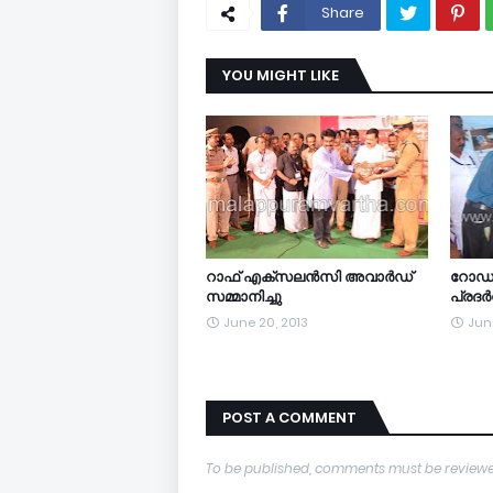
Share
YOU MIGHT LIKE
റാഫ് എക്‌സലന്‍സി അവാര്‍ഡ്
റോഡപ
സമ്മാനിച്ചു
പ്രദര്
June 20, 2013
June
POST A COMMENT
To be published, comments must be reviewe