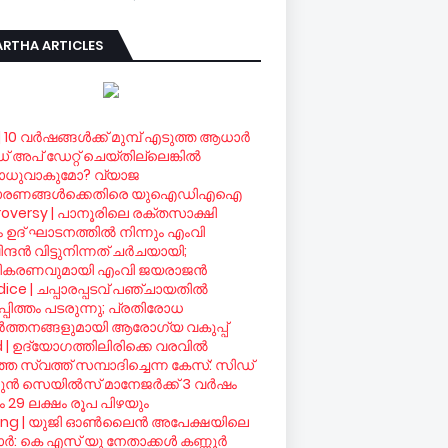
RTHA ARTICLES
| 10 വര്‍ഷങ്ങള്‍ക്ക് മുമ്പ് എടുത്ത ആധാര്‍
ഡ് അപ് ഡേറ്റ് ചെയ്തില്ലെങ്കില്‍
ധുവാകുമോ? വ്യാജ
ാരണങ്ങള്‍ക്കെതിരെ യുഐഡിഎഐ
oversy | പാനൂരിലെ രക്തസാക്ഷി
രം ഉദ് ഘാടനത്തില്‍ നിന്നും എംവി
ദന്‍ വിട്ടുനിന്നത് ചര്‍ചയായി;
ീകരണവുമായി എംവി ജയരാജന്‍
ice | ചപ്പാരപ്പടവ് പഞ്ചായതില്‍
്പിത്തം പടരുന്നു; പ്രതിരോധ
്‍ത്തനങ്ങളുമായി ആരോഗ്യ വകുപ്പ്
d | ഉദ്യോഗത്തിലിരിക്കെ വരവില്‍
ഞ സ്വത്ത് സമ്പാദിച്ചെന്ന കേസ്: സിഡ്
ന്‍ സെയില്‍സ് മാനേജര്‍ക്ക് 3 വര്‍ഷം
 29 ലക്ഷം രൂപ പിഴയും
ing | യുജി ഓണ്‍ലൈന്‍ അപേക്ഷയിലെ
്‍: കെ എസ് യു നേതാക്കള്‍ കണ്ണൂര്‍