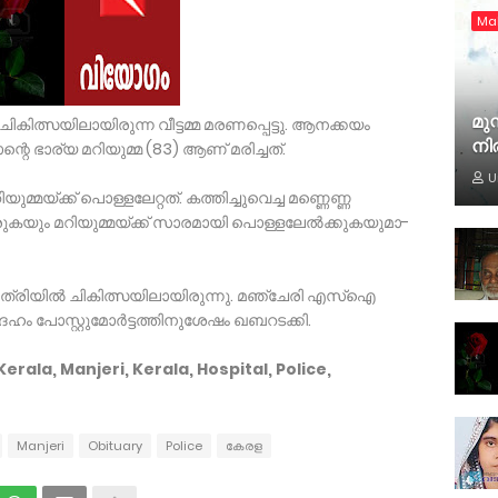
Ma
മുസ
് ചികിത്സയിലായിരു­ന്ന വീ­ട്ട­മ്മ മ­ര­ണ­പ്പെട്ടു. ആനക്കയം
നി
െ ഭാര്യ മറിയുമ്മ (83) ആ­ണ് മ­രി­ച്ചത്.
U
മ­യ്­ക്ക് പൊ­ള്ള­ലേറ്റത്. ക­ത്തി­ച്ചു­വെച്ച മണ്ണെണ്ണ
­യും മ­റി­യു­മ്മ­യ്­ക്ക് സാ­ര­മാ­യി പൊ­ള്ള­ലേല്‍­ക്കു­ക­യു­മാ­
ിയില്‍ ചികിത്സ­യി­ലാ­യി­രുന്നു. മ­ഞ്ചേരി എസ്‌ഐ
ഹം പോ­സ്റ്റു­മോര്‍­ട്ട­ത്തി­നു­ശേ­ഷം ഖ­ബ­റ­ടക്കി.
rala, Manjeri, Kerala, Hospital, Police,
Manjeri
Obituary
Police
കേരള