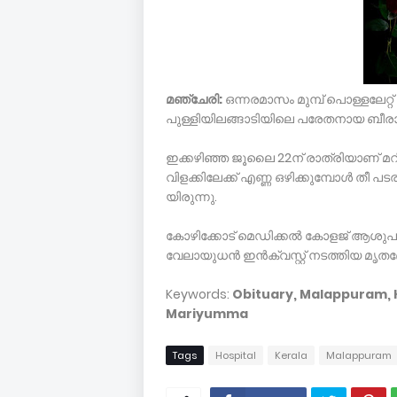
മഞ്ചേരി:
ഒ­ന്ന­ര­മാ­സം മു­മ്പ് പൊള്ളലേറ്റ
പുള്ളിയിലങ്ങാ­ടി­യിലെ പരേതനായ ബീരാന്റ
ഇക്കഴിഞ്ഞ ജൂലൈ 22ന് രാത്രിയാ­ണ് മ­റി­യു­മ്
വിളക്കിലേക്ക് എണ്ണ ഒഴിക്കുമ്പോള്‍ തീ പടരു­ക
യി­രുന്നു.
കോഴിക്കോട് മെഡിക്കല്‍ കോളജ് ആശുപത്ര
വേലായുധന്‍ ഇന്‍ക്വസ്റ്റ് ന­ട­ത്തി­യ മൃ­ത­ദേ­
Keywords:
Obituary, Malappuram, Ke
Mariyumma
Tags
Hospital
Kerala
Malappuram