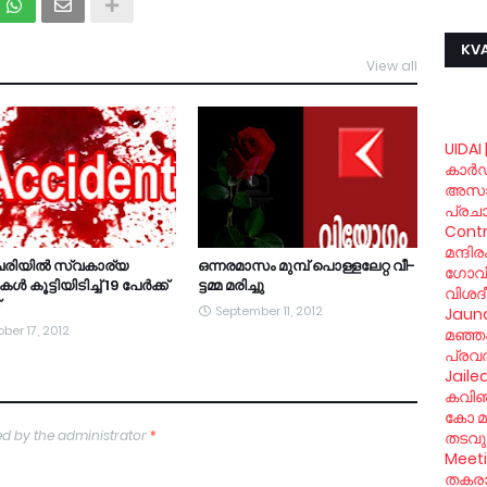
KVA
View all
UIDAI 
കാര്‍
അസാ
പ്രച
Contr
മന്ദി
രിയില്‍ സ്വകാര്യ
ഒ­ന്ന­ര­മാ­സം മുമ്പ് പൊ­ള്ള­ലേ­റ്റ വീ­
ഗോവിന്
 കൂട്ടിയിടിച്ച് 19 പേര്‍ക്ക്
ട്ട­മ്മ മ­രിച്ചു
വിശദ
September 11, 2012
Jaund
ber 17, 2012
മഞ്ഞപ
പ്രവര
Jaile
കവിഞ്
കോ മു
d by the administrator
*
തടവും
Meet
തകരാര