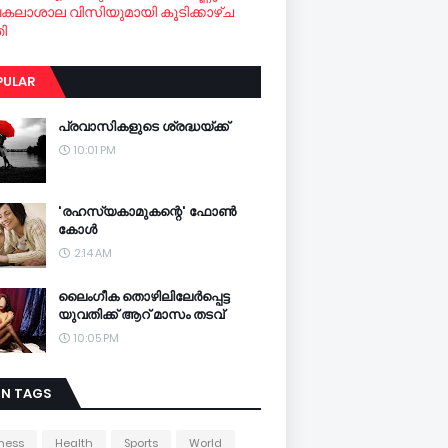
വകലാശാല വിസിയുമായി കൂടിക്കാഴ്ച
ി
PULAR
പ്രവാസികളുടെ ശ്രദ്ധയ്ക്ക്
10:01 PM
'രഹസ്യകാമുകന്റെ' ഫോണ്‍
കോള്‍
2:14 AM
ലൈംഗീക തൊഴിലിലേര്‍പ്പെട്ട
യുവതിക്ക് ആറ് മാസം തടവ്
10:05 PM
IN TAGS
ness
Health
Sports
World