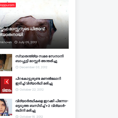
lappuram
്തഫ മാസ്റ്ററുടെ പിതാവ്
ര്യാതനായി
nknown
July 05, 2013
സ്വാതന്ത്ര്യ സമര സേനാനി
ബാപ്പുട്ടി മാസ്റ്റര്‍ അന്തരിച്ചു
December 03, 2012
പിറകോട്ടുരുണ്ട മണല്‍ലോറി
ഇടിച്ച് വിദ്യാര്‍ഥി മരിച്ചു
October 22, 2012
വി­ദ്യാര്‍­ത്ഥിക­ളെ ഇറ­ക്കി പി­ന്നോ­
ട്ടെ­ടുത്ത ബ­സി­ടി­ച്ച് +2 വി­ദ്യാര്‍­
ത്ഥിനി മ­രി­ച്ചു
October 16, 2012