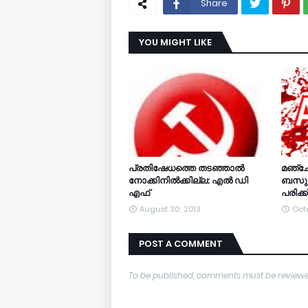
Share
YOU MIGHT LIKE
പ്രതിഷേധത്തെ തടഞ്ഞാല്‍
മഞ്ചേ
നോക്കിനില്‍ക്കില്ല: എല്‍ ഡി
ബസുകള്‍
എഫ്
പരിക്ക്
August 30, 2013
Octo
POST A COMMENT
To be published, comments must be reviewe