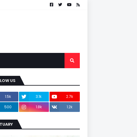
LLOW US
1.5k
3.1k
2.7k
500
1.8k
1.2k
ITUARY