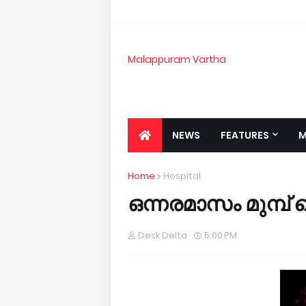
Malappuram Vartha
NEWS
FEATURES
M
Home
Hospital
ഒ­ന്ന­ര­മാ­സം മുമ്പ് പൊ
Desk Delta
5:00 PM