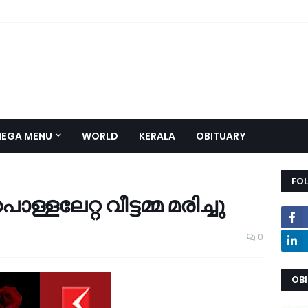
EGA MENU
WORLD
KERALA
OBITUARY
FO
­ള്ള­ലേ­റ്റ വീ­ട്ട­മ്മ മ­രിച്ചു
0
OB