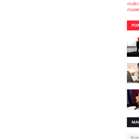
സര്‍
നടത്ത
PO
MA
Busi