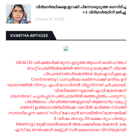
വി­ദ്യാര്‍­ത്ഥിക­ളെ ഇറ­ക്കി പി­ന്നോ­ട്ടെ­ടുത്ത ബ­സി­ടി­ച്ച്
+2 വി­ദ്യാര്‍­ത്ഥിനി മ­രി­ച്ചു
October 16, 2012
KVARTHA ARTICLES
UIDAI | 10 വര്‍ഷങ്ങള്‍ക്ക് മുമ്പ് എടുത്ത ആധാര്‍ കാര്‍ഡ് അപ്
ഡേറ്റ് ചെയ്തില്ലെങ്കില്‍ അസാധുവാകുമോ? വ്യാജ
പ്രചാരണങ്ങള്‍ക്കെതിരെ യുഐഡിഎഐ
Controversy | പാനൂരിലെ രക്തസാക്ഷി മന്ദിരം ഉദ്
ഘാടനത്തില്‍ നിന്നും എംവി ഗോവിന്ദന്‍ വിട്ടുനിന്നത് ചര്‍ചയായി;
വിശദീകരണവുമായി എംവി ജയരാജന്‍
Jaundice | ചപ്പാരപ്പടവ് പഞ്ചായതില്‍ മഞ്ഞപ്പിത്തം പടരുന്നു;
പ്രതിരോധ പ്രവര്‍ത്തനങ്ങളുമായി ആരോഗ്യ വകുപ്പ്
Jailed | ഉദ്യോഗത്തിലിരിക്കെ വരവില്‍ കവിഞ്ഞ സ്വത്ത്
സമ്പാദിച്ചെന്ന കേസ്: സിഡ് കോ മുന്‍ സെയില്‍സ് മാനേജര്‍ക്ക്
3 വര്‍ഷം തടവും 29 ലക്ഷം രൂപ പിഴയും
Meeting | യുജി ഓണ്‍ലൈന്‍ അപേക്ഷയിലെ തകരാര്‍: കെ
എസ് യു നേതാക്കള്‍ കണ്ണൂര്‍ സര്‍വകലാശാല വിസിയുമായി