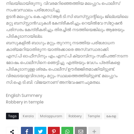
നിലയിലായിരുന്നു. വിവരമറിഞ്ഞെത്തിയ മലപ്പുറം പൊലീസ്
സംഭവസ്ഥലം പരിശോധിച്ചു.
ഉടന്‍ മലപ്പുറം കെ.എസ്.ആര്‍.ടി.സി ബസ്‌സ്റ്റാന്റിലും ജില്ലയിലെ
മറ്റു ബസ്‌സ്റ്റാന്‍ഡുകള്‍ കേന്ദ്രീകരിച്ചും റെയില്‍വേ സ്‌റ്റേഷന്‍
പരിസരം കേന്ദ്രീകരിച്ചും തിരച്ചില്‍ നടത്തിയെങ്കിലും ആരേയും
പിടികൂടാനായില്ല.
ബസുകളില്‍ ബാഗും മറ്റും തുറന്നു നടത്തിയ പരിശോധന
കാര്യമറിയാതിരുന്ന യാത്രക്കാരെ അസ്വസ്ഥരാക്കി.
എസ്.പി ഓഫീസിനും എം.എസ്.പി ക്യാമ്പിനും സമീപത്ത് നടന്ന
മോഷം പൊലീസിനെ ഞെട്ടിച്ചു. എത്രയും വേഗം പ്രതികളെ
പിടികൂടാനുള്ള ശ്രമം പൊലീസ് ഊര്‍ജ്ജിതമാക്കിയിട്ടുണ്ട്.
വിരലടയാളവിദഗ്ദരും മറ്റും സ്ഥലത്തെത്തിയിട്ടുണ്ട്. മലപ്പുറം
സി.ഐ ടി.ബി. വിജയനാണ് അന്വേഷണചുമതല.
English Summery
Robbery in temple
Tags
Kerala
Malappuram
Robbery
Temple
കേരള