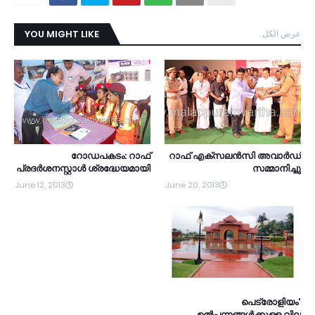
YOU MIGHT LIKE
عرض الكل
റോഡപകടം: റാഫ്
റാഫ് എക്‌സലന്‍സി അവാര്‍ഡ്
പ്രദര്‍ശനസ്റ്റാള്‍ ശ്രദ്ധേയമായി
സമ്മാനിച്ചു
June 12, 2013
June 20, 2013
'പെട്രോളിയം
ഉല്‍പന്നങ്ങള്‍ക്കുള്ള വില