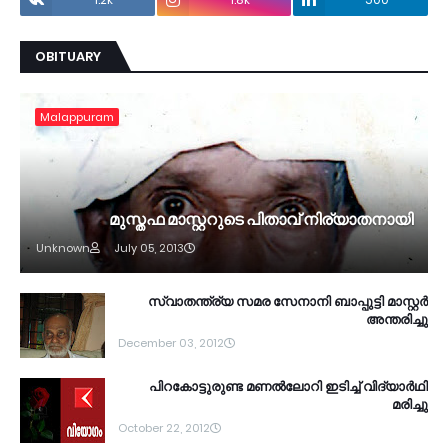
OBITUARY
Malappuram
മുസ്തഫ മാസ്റ്ററുടെ പിതാവ് നിര്യാതനായി
Unknown
July 05, 2013
സ്വാതന്ത്ര്യ സമര സേനാനി ബാപ്പുട്ടി മാസ്റ്റര്‍
അന്തരിച്ചു
December 03, 2012
പിറകോട്ടുരുണ്ട മണല്‍ലോറി ഇടിച്ച് വിദ്യാര്‍ഥി
മരിച്ചു
October 22, 2012