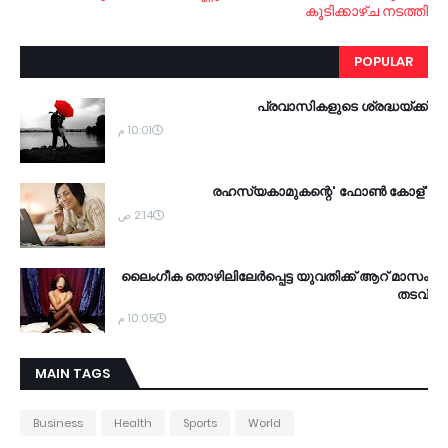
കൂടിക്കാഴ്ച നടത്തി
POPULAR
പ്രവാസികളുടെ ശ്രദ്ധയ്ക്ക്
10:01 م
'രഹസ്യകാമുകന്റെ' ഫോണ്‍ കോള്‍
2:14 ص
ലൈംഗീക തൊഴിലിലേര്‍പ്പെട്ട യുവതിക്ക് ആറ് മാസം
തടവ്
10:05 م
MAIN TAGS
Business
Health
Sports
World