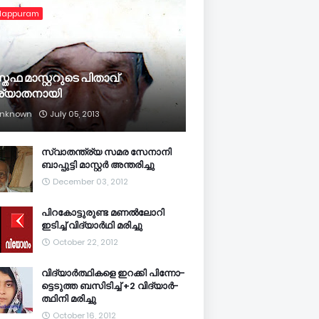
lappuram
്തഫ മാസ്റ്ററുടെ പിതാവ്
ര്യാതനായി
nknown
July 05, 2013
സ്വാതന്ത്ര്യ സമര സേനാനി
ബാപ്പുട്ടി മാസ്റ്റര്‍ അന്തരിച്ചു
December 03, 2012
പിറകോട്ടുരുണ്ട മണല്‍ലോറി
ഇടിച്ച് വിദ്യാര്‍ഥി മരിച്ചു
October 22, 2012
വി­ദ്യാര്‍­ത്ഥിക­ളെ ഇറ­ക്കി പി­ന്നോ­
ട്ടെ­ടുത്ത ബ­സി­ടി­ച്ച് +2 വി­ദ്യാര്‍­
ത്ഥിനി മ­രി­ച്ചു
October 16, 2012