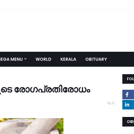
EGA MENU
WORLD
KERALA
OBITUARY
FO
ലൂടെ രോഗപ്രതിരോധം
0
OB