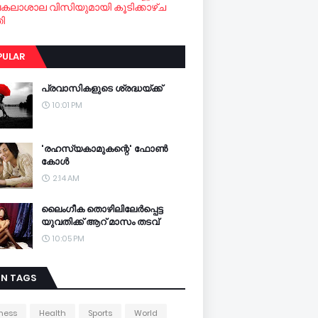
വകലാശാല വിസിയുമായി കൂടിക്കാഴ്ച
ി
PULAR
പ്രവാസികളുടെ ശ്രദ്ധയ്ക്ക്
10:01 PM
'രഹസ്യകാമുകന്റെ' ഫോണ്‍
കോള്‍
2:14 AM
ലൈംഗീക തൊഴിലിലേര്‍പ്പെട്ട
യുവതിക്ക് ആറ് മാസം തടവ്
10:05 PM
IN TAGS
ness
Health
Sports
World