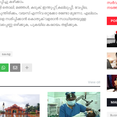
്ചു കഴിക്കാം.
സര്‍
, മഞ്ഞള്‍, കടുക്, ഇന്തുപ്പ് (കല്ലുപ്പ്), വേപ്പില,
നടത്ത
ിരിക്കം, വയമ്പ് എന്നിവ ഒറ്റക്കോ രണ്ടോ മൂന്നോ, എല്ലാം
കളെ നശിപ്പിക്കാന്‍ കൊതുക് വളരാന്‍ സാധ്യതയുള്ള
PO
് വേപ്പെണ്ണ ഒഴിക്കുക, പുകയില കഷായം തളിക്കുക.
കേരള
View all
MA
Busi