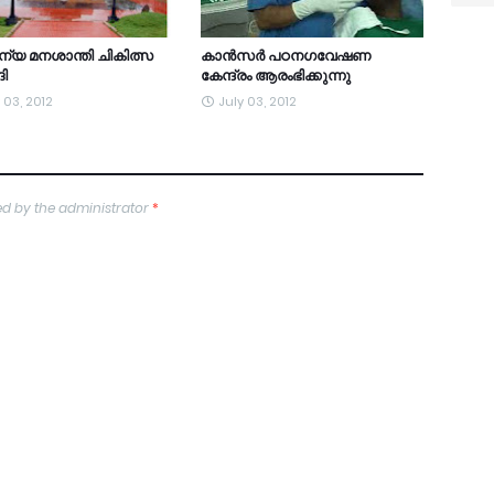
യ മനശാന്തി ചികിത്സ
കാന്‍സര്‍ പഠനഗവേഷണ
ങി
കേന്ദ്രം ആരംഭിക്കുന്നു
 03, 2012
July 03, 2012
d by the administrator
*