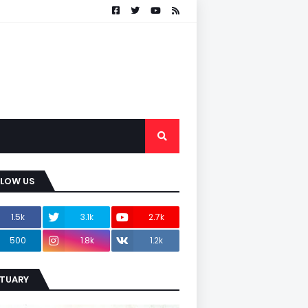
LLOW US
1.5k
3.1k
2.7k
500
1.8k
1.2k
ITUARY