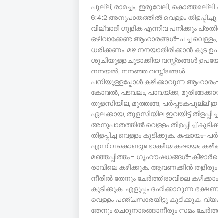
പുല്ല്, രാമച്ചം, ഇരുവേലി, കൊത്തമല്ലി എന്ന
6:4:2 അനുപാതത്തില്‍ വെള്ളം തിളപ്പിച്ചു
വില്വാദി ഗുളിക എന്നിവ പനിക്കും പ്ര
ഒഴിവാക്കേണ്ട ആഹാരങ്ങള്‍-പച്ച വെള്ളം,
ധരിക്കണം. മഴ നനയാതിരിക്കാന്‍ കുട ഉപ
ശുചിയുള്ള ചൂടാക്കിയ വസ്ത്രങ്ങള്‍ ഉ
നനയല്‍, നനഞ്ഞ വസ്ത്രങ്ങള്‍.
പനിയുള്ളപ്പോള്‍ കഴിക്കാവുന്ന ആഹാരം-എളു
കോവല്‍, പടവലം, പാവയ്ക്ക, മുരിങ്ങക്കായ
തുളസിയില, മുത്തങ്ങ, പര്‍പ്പടകപുല്ല് ഇട്ട്
ഏലക്കായ, തുളസിയില ഇവയിട്ട് തിളപ്പിച്ച ക
അനുപാതത്തില്‍ വെള്ളം തിളപ്പിച്ച് കുടിക്കു
തിളപ്പിച്ച വെള്ളം കുടിക്കുക. കഷായം-പര്‍പ
എന്നിവ കൊണ്ടുണ്ടാക്കിയ കഷായം കഴിക്ക
മഞ്ഞപ്പിത്തം - ഗൃഹൗഷധങ്ങള്‍-കീഴാര്
രാവിലെ കഴിക്കുക. ആവണക്കിന്‍ തളിരും
നീരില്‍ തേനും ചേര്‍ത്ത് രാവിലെ കഴിക്കാം.
കുടിക്കുക. എളുപ്പം ദഹിക്കാവുന്ന ഭക്ഷണം മാ
വെള്ളം പഞ്ചസാരയിട്ടു കുടിക്കുക. വ്
തേനും ചെറുനാരങ്ങാനീരും സമം ചേര്‍ത്തു