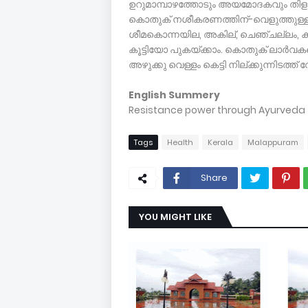
ഉറുമാമ്പാഴത്തോടും അയമോദകവും തിളപ്പിച
കൊതുക് നശീകരണത്തിന്-വെളുത്തുള്ളി തൊലി
ശീമകൊന്നയില, അകില്, ചെഞ്ചല്ലം, കുന്ത
കൂട്ടിയോ പുകയ്ക്കാം. കൊതുക് ലാര്‍വ
അഴുക്കു വെള്ളം കെട്ടി നില്ക്കുന്നിടത്ത
English Summery
Resistance power through Ayurveda
Tags
Health
Kerala
Malappuram
Share
YOU MIGHT LIKE