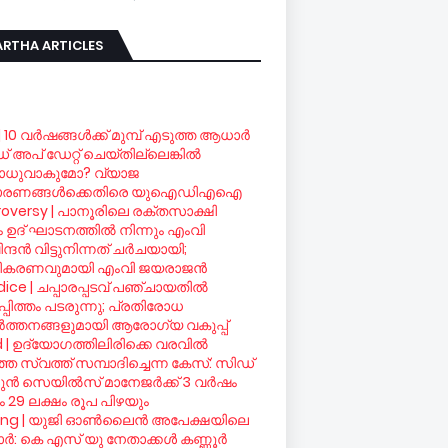
RTHA ARTICLES
| 10 വര്‍ഷങ്ങള്‍ക്ക് മുമ്പ് എടുത്ത ആധാര്‍
ഡ് അപ് ഡേറ്റ് ചെയ്തില്ലെങ്കില്‍
ധുവാകുമോ? വ്യാജ
ാരണങ്ങള്‍ക്കെതിരെ യുഐഡിഎഐ
oversy | പാനൂരിലെ രക്തസാക്ഷി
രം ഉദ് ഘാടനത്തില്‍ നിന്നും എംവി
ദന്‍ വിട്ടുനിന്നത് ചര്‍ചയായി;
ീകരണവുമായി എംവി ജയരാജന്‍
ice | ചപ്പാരപ്പടവ് പഞ്ചായതില്‍
്പിത്തം പടരുന്നു; പ്രതിരോധ
്‍ത്തനങ്ങളുമായി ആരോഗ്യ വകുപ്പ്
d | ഉദ്യോഗത്തിലിരിക്കെ വരവില്‍
ഞ സ്വത്ത് സമ്പാദിച്ചെന്ന കേസ്: സിഡ്
ന്‍ സെയില്‍സ് മാനേജര്‍ക്ക് 3 വര്‍ഷം
 29 ലക്ഷം രൂപ പിഴയും
ing | യുജി ഓണ്‍ലൈന്‍ അപേക്ഷയിലെ
്‍: കെ എസ് യു നേതാക്കള്‍ കണ്ണൂര്‍