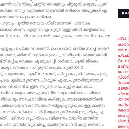
ിവയിട്ട് തിളപ്പിച്ചാറ്റിയ വെള്ളവും ചിറ്റമുത്, കടുക്ക, ചുക്ക്
 കഴിക്കുന്നതും നല്ലതാണ്. മുന്തിരി കഴിക്കാം. അമൃതാരിഷ്ടം,
KVA
തിരോധത്തിനും ഉപയോഗിക്കാം.
 ഏറ്റവും പുതിയ നെയ്യ്.ശീലിക്കേണ്ടത്- പാദരക്ഷ
യോഗിക്കണം. എണ്ണ തേച്ചു ചൂടുവെള്ളത്തില്‍ കുളിക്കണം.
പയോഗിക്കണം ഒഴിവാക്കേണ്ടത്-പകലുറക്കം, അമിതാധ്വാനം, മഴ
UIDAI 
കാര്‍
പ്പം ദഹിക്കുന്ന കഞ്ഞി, ചെറുപയര്‍, മുതിര സൂപ്പ്, കാരറ്റ്,
അസാ
, അമര, ബ്രഡ്. കുടിവെള്ളം-ചുക്ക്, തിപ്പലി, കൊത്തമല്ലി,
പ്രച
 തിളപ്പിച്ച വെളളം, ചുക്കുകാപ്പി-ശര്‍ക്കര, ചുക്ക്, ജീരകം
Contr
മന്ദി
ാപ്പി. ഔഷധം - ചിറ്റമൃത്, കടുക്ക, ചുക്ക് 6:4:2
ഗോവിന്
ക. മുത്തങ്ങ, ചുക്ക്, ഇരിവേലി, പര്‍പ്പടകപുല്ല്, രാമച്ചം ഇട്ടു
വിശദ
്പടകപുല്ല്, മുത്തങ്ങ, ചിറ്റമൃത്, ചുക്ക്, പുത്തരിയുണ്ടവേര്
Jaund
ാം. വില്വാദി ഗുളിക, സുദര്‍ശനം ഗുളിക കഴിക്കാം.
മഞ്ഞപ
‍നെല്ലി സമൂലം അരച്ചു ഇളനീര്‍ വെള്ളത്തിലോ പാലിലോ
പ്രവര
 ജീരകവും അരച്ച് രാവിലെ കഴിക്കുക. ആടലോടകത്തിന്റെ
Jaile
കവിഞ്
 ശ്രദ്ധിക്കേണ്ട കാര്യങ്ങള്‍-തിളപ്പിച്ചാറ്റിയ വെള്ളം മാത്രം
കോ മു
ത്രം കഴിക്കുക. ചര്‍ദ്ദിയുള്ളപ്പോള്‍ മലര്‍ ഇട്ടു തിളപ്പിച്ച
തടവും
യക്തി-പരിസര ശുചിത്വം പാലിക്കണം. വയറിളക്കത്തിന്
Meet
 പ്രായത്തിനനുസരിച്ചു മാത്ര (ഡോസ്) കൂട്ടി കഴിക്കാം.
തകരാര