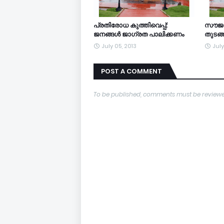
പ്രതിരോധ കുത്തിവെപ്പ്:
സൗജന്
ജനങ്ങള്‍ ജാഗ്രത പാലിക്കണം
തുടങ്
July 05, 2013
July
POST A COMMENT
To be published, comments must be reviewe