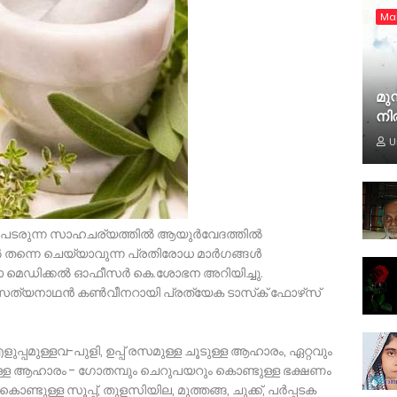
Ma
മുസ
നി
U
്‍ പടരുന്ന സാഹചര്യത്തില്‍ ആയുര്‍വേദത്തില്‍
ല്‍ തന്നെ ചെയ്യാവുന്ന പ്രതിരോധ മാര്‍ഗങ്ങള്‍
ാ മെഡിക്കല്‍ ഓഫീസര്‍ കെ.ശോഭന അറിയിച്ചു.
്യനാഥന്‍ കണ്‍വീനറായി പ്രത്യേക ടാസ്‌ക് ഫോഴ്‌സ്
ളുപ്പമുള്ളവ-പുളി, ഉപ്പ് രസമുള്ള ചൂടുള്ള ആഹാരം, ഏറ്റവും
ള്ള ആഹാരം - ഗോതമ്പും ചെറുപയറും കൊണ്ടുള്ള ഭക്ഷണം
്ടുള്ള സൂപ്പ്, തുളസിയില, മുത്തങ്ങ, ചുക്ക്, പര്‍പ്പടക