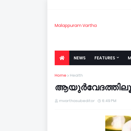
Malappuram Vartha
NEWS
FEATURES
M
Home
Health
ആയുര്‍വേദത്തി
mvarthasubeditor
6:49 PM