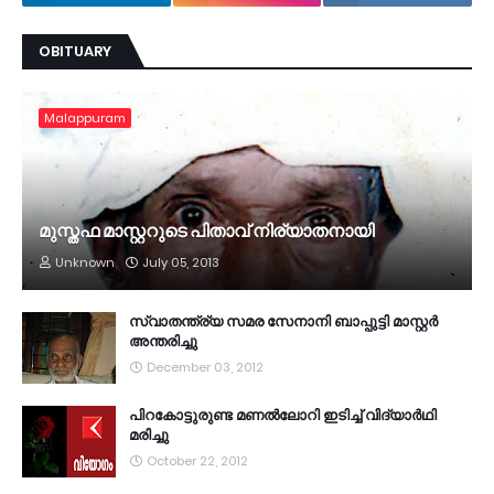
OBITUARY
Malappuram
മുസ്തഫ മാസ്റ്ററുടെ പിതാവ് നിര്യാതനായി
Unknown
July 05, 2013
സ്വാതന്ത്ര്യ സമര സേനാനി ബാപ്പുട്ടി മാസ്റ്റര്‍
അന്തരിച്ചു
December 03, 2012
പിറകോട്ടുരുണ്ട മണല്‍ലോറി ഇടിച്ച് വിദ്യാര്‍ഥി
മരിച്ചു
October 22, 2012