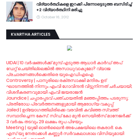
വി­ദ്യാര്‍­ത്ഥിക­ളെ ഇറ­ക്കി പി­ന്നോ­ട്ടെ­ടുത്ത ബ­സി­ടി­ച്ച്
+2 വി­ദ്യാര്‍­ത്ഥിനി മ­രി­ച്ചു
October 16, 2012
KVARTHA ARTICLES
UIDAI | 10 വര്‍ഷങ്ങള്‍ക്ക് മുമ്പ് എടുത്ത ആധാര്‍ കാര്‍ഡ് അപ്
ഡേറ്റ് ചെയ്തില്ലെങ്കില്‍ അസാധുവാകുമോ? വ്യാജ
പ്രചാരണങ്ങള്‍ക്കെതിരെ യുഐഡിഎഐ
Controversy | പാനൂരിലെ രക്തസാക്ഷി മന്ദിരം ഉദ്
ഘാടനത്തില്‍ നിന്നും എംവി ഗോവിന്ദന്‍ വിട്ടുനിന്നത് ചര്‍ചയായി;
വിശദീകരണവുമായി എംവി ജയരാജന്‍
Jaundice | ചപ്പാരപ്പടവ് പഞ്ചായതില്‍ മഞ്ഞപ്പിത്തം പടരുന്നു;
പ്രതിരോധ പ്രവര്‍ത്തനങ്ങളുമായി ആരോഗ്യ വകുപ്പ്
Jailed | ഉദ്യോഗത്തിലിരിക്കെ വരവില്‍ കവിഞ്ഞ സ്വത്ത്
സമ്പാദിച്ചെന്ന കേസ്: സിഡ് കോ മുന്‍ സെയില്‍സ് മാനേജര്‍ക്ക്
3 വര്‍ഷം തടവും 29 ലക്ഷം രൂപ പിഴയും
Meeting | യുജി ഓണ്‍ലൈന്‍ അപേക്ഷയിലെ തകരാര്‍: കെ
എസ് യു നേതാക്കള്‍ കണ്ണൂര്‍ സര്‍വകലാശാല വിസിയുമായി