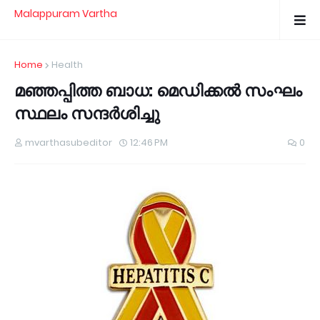
Malappuram Vartha
Home
Health
മഞ്ഞപ്പിത്ത ബാധ: മെഡിക്കല്‍ സംഘം
സ്ഥലം സന്ദര്‍ശിച്ചു
mvarthasubeditor
12:46 PM
0