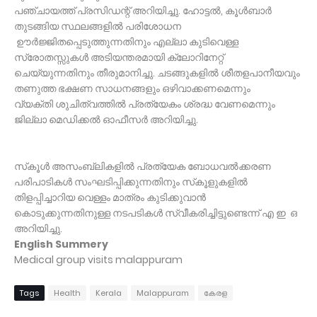
പഞ്ചായത്ത് പ്രസിഡന്റ് അറിയിച്ചു.
ഹോട്ടല്‍, കൂള്‍ബാര്‍
തുടങ്ങിയ സ്ഥലങ്ങളില്‍ പരിശോധന
ഊര്‍ജ്ജിതപ്പെടുത്തുന്നതിനും എല്ലാ കുടിവെള്ള
സ്രോതസ്സുകള്‍
അടിയന്തരമായി ക്ലോറിനേറ്റ്
ചെയ്യുന്നതിനും തീരുമാനിച്ചു. ചടങ്ങുകളില്‍
ശീതളപാനീയവും
തണുത്ത ഭക്ഷണ സാധനങ്ങളും ഒഴിവാക്കണമെന്നും
വ്യക്തി
ശുചിത്വത്തില്‍ പ്രത്യേകം ശ്രദ്ധ വേണമെന്നും
ജില്ലാ മെഡിക്കല്‍ ഓഫീസര്‍
അറിയിച്ചു.
സ്‌കൂള്‍ അസംബ്ലികളില്‍ പ്രത്യേക ബോധവല്‍ക്കരണ
പരിപാടികള്‍
സംഘടിപ്പിക്കുന്നതിനും സ്‌കൂളുകളില്‍
തിളപ്പിച്ചാറിയ വെള്ളം മാത്രം
കുടിക്കുവാന്‍
കൊടുക്കുന്നതിനുള്ള നടപടികള്‍ സ്വീകരിച്ചിട്ടുണ്ടെന്ന് എ ഇ
ഒ
അറിയിച്ചു.
English Summery
Medical group visits malappuram
Tags
Health
Kerala
Malappuram
കേരള