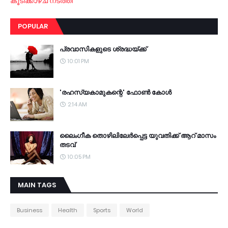
കൂടിക്കാഴ്ച നടത്തി
POPULAR
പ്രവാസികളുടെ ശ്രദ്ധയ്ക്ക്
10:01 PM
'രഹസ്യകാമുകന്റെ' ഫോണ്‍ കോള്‍
2:14 AM
ലൈംഗീക തൊഴിലിലേര്‍പ്പെട്ട യുവതിക്ക് ആറ് മാസം
തടവ്
10:05 PM
MAIN TAGS
Business
Health
Sports
World