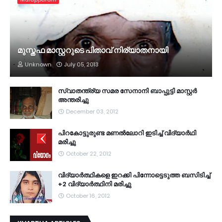
മുസ്തഫ മാസ്റ്ററുടെ പിതാവ് നിര്യാതനായി
Unknown
July 05, 2013
സ്വാതന്ത്ര്യ സമര സേനാനി ബാപ്പുട്ടി മാസ്റ്റര്‍
അന്തരിച്ചു
December 03, 2012
പിറകോട്ടുരുണ്ട മണല്‍ലോറി ഇടിച്ച് വിദ്യാര്‍ഥി
മരിച്ചു
October 22, 2012
വി­ദ്യാര്‍­ത്ഥിക­ളെ ഇറ­ക്കി പി­ന്നോ­ട്ടെ­ടുത്ത ബ­സി­ടി­ച്ച്
+2 വി­ദ്യാര്‍­ത്ഥിനി മ­രി­ച്ചു
October 16, 2012