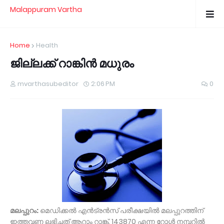
Malappuram Vartha
Home
Health
ജില്ലക്ക് റാങ്കിന്‍ മധുരം
mvarthasubeditor
2:06 PM
0
മലപ്പുറം:
മെഡിക്കല്‍ എന്‍ട്രന്‍സ് പരീക്ഷയില്‍ മലപ്പുറത്തിന്
ഇത്തവണ ലഭിച്ചത് ആറാം റാങ്ക്. 143870 എന്ന റോള്‍ നമ്പറില്‍