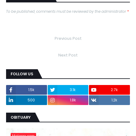
To be published, comments must be reviewed by the administrator
*
Previous Post
Next Post
FOLLOW US
1.5k
3.1k
2.7k
500
1.8k
1.2k
OBITUARY
Malappuram