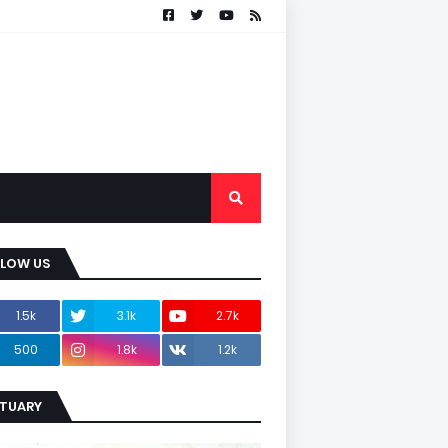
LLOW US
1.5k
3.1k
2.7k
500
1.8k
1.2k
ITUARY