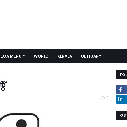
EGA MENU
WORLD
KERALA
OBITUARY
FO
റ്
0
OB