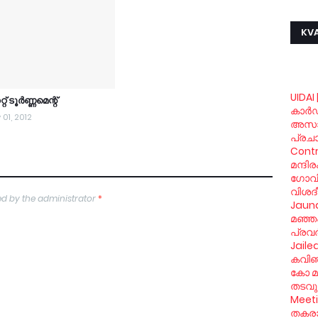
KVA
UIDAI 
്റ് ടൂര്‍ണ്ണമെന്റ്
കാര്‍
01, 2012
അസാ
പ്രച
Contr
മന്ദി
ഗോവിന്
വിശദ
d by the administrator
*
Jaund
മഞ്ഞപ
പ്രവര
Jaile
കവിഞ്
കോ മു
തടവും
Meet
തകരാര