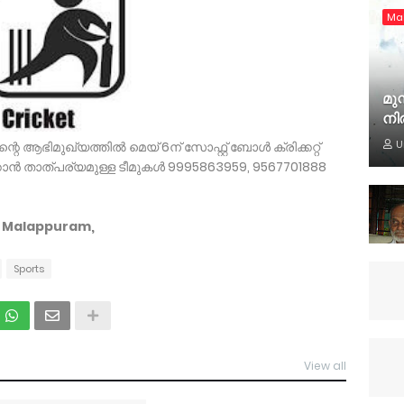
Ma
മുസ
നി
U
്ബിന്റെ ആഭിമുഖ്യത്തില്‍ മെയ് 6ന് സോഫ്റ്റ് ബോള്‍ ക്രിക്കറ്റ്
ടുക്കാന്‍ താത്പര്യമുള്ള ടീമുകള്‍ 9995863959, 9567701888
i, Malappuram,
Sports
View all