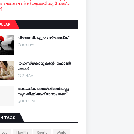
വകലാശാല വിസിയുമായി കൂടിക്കാഴ്ച
ി
PULAR
പ്രവാസികളുടെ ശ്രദ്ധയ്ക്ക്
10:01 PM
'രഹസ്യകാമുകന്റെ' ഫോണ്‍
കോള്‍
2:14 AM
ലൈംഗീക തൊഴിലിലേര്‍പ്പെട്ട
യുവതിക്ക് ആറ് മാസം തടവ്
10:05 PM
IN TAGS
ness
Health
Sports
World