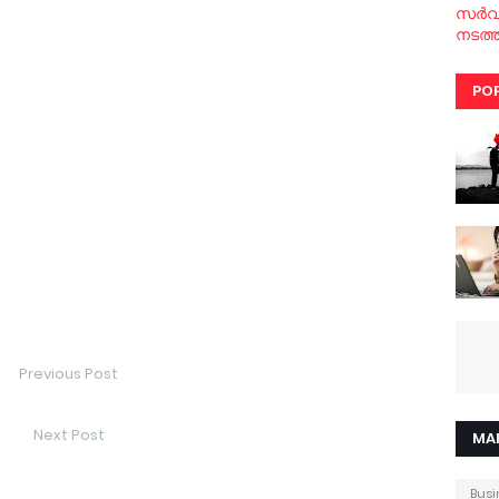
സര്‍
നടത്ത
PO
Previous Post
Next Post
MA
Busi