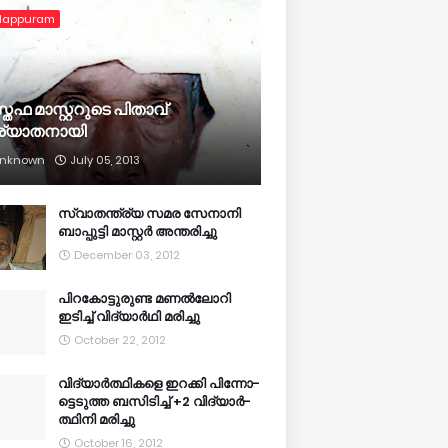
lappuram
്തഫ മാസ്റ്ററുടെ പിതാവ്
ര്യാതനായി
nknown
July 05, 2013
സ്വാതന്ത്ര്യ സമര സേനാനി
ബാപ്പുട്ടി മാസ്റ്റര്‍ അന്തരിച്ചു
December 03, 2012
പിറകോട്ടുരുണ്ട മണല്‍ലോറി
ഇടിച്ച് വിദ്യാര്‍ഥി മരിച്ചു
October 22, 2012
വി­ദ്യാര്‍­ത്ഥിക­ളെ ഇറ­ക്കി പി­ന്നോ­
ട്ടെ­ടുത്ത ബ­സി­ടി­ച്ച് +2 വി­ദ്യാര്‍­
ത്ഥിനി മ­രി­ച്ചു
October 16, 2012