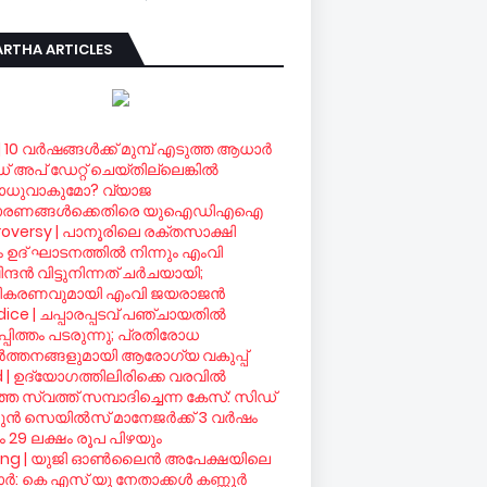
RTHA ARTICLES
| 10 വര്‍ഷങ്ങള്‍ക്ക് മുമ്പ് എടുത്ത ആധാര്‍
ഡ് അപ് ഡേറ്റ് ചെയ്തില്ലെങ്കില്‍
ധുവാകുമോ? വ്യാജ
ാരണങ്ങള്‍ക്കെതിരെ യുഐഡിഎഐ
oversy | പാനൂരിലെ രക്തസാക്ഷി
രം ഉദ് ഘാടനത്തില്‍ നിന്നും എംവി
ദന്‍ വിട്ടുനിന്നത് ചര്‍ചയായി;
ീകരണവുമായി എംവി ജയരാജന്‍
ice | ചപ്പാരപ്പടവ് പഞ്ചായതില്‍
്പിത്തം പടരുന്നു; പ്രതിരോധ
്‍ത്തനങ്ങളുമായി ആരോഗ്യ വകുപ്പ്
d | ഉദ്യോഗത്തിലിരിക്കെ വരവില്‍
ഞ സ്വത്ത് സമ്പാദിച്ചെന്ന കേസ്: സിഡ്
ന്‍ സെയില്‍സ് മാനേജര്‍ക്ക് 3 വര്‍ഷം
 29 ലക്ഷം രൂപ പിഴയും
ing | യുജി ഓണ്‍ലൈന്‍ അപേക്ഷയിലെ
്‍: കെ എസ് യു നേതാക്കള്‍ കണ്ണൂര്‍