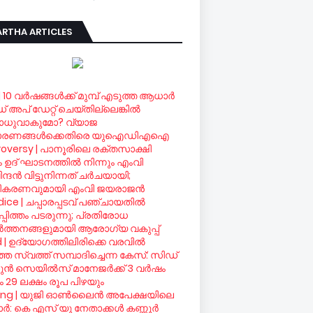
RTHA ARTICLES
| 10 വര്‍ഷങ്ങള്‍ക്ക് മുമ്പ് എടുത്ത ആധാര്‍
ഡ് അപ് ഡേറ്റ് ചെയ്തില്ലെങ്കില്‍
ധുവാകുമോ? വ്യാജ
ാരണങ്ങള്‍ക്കെതിരെ യുഐഡിഎഐ
oversy | പാനൂരിലെ രക്തസാക്ഷി
രം ഉദ് ഘാടനത്തില്‍ നിന്നും എംവി
ദന്‍ വിട്ടുനിന്നത് ചര്‍ചയായി;
ീകരണവുമായി എംവി ജയരാജന്‍
ice | ചപ്പാരപ്പടവ് പഞ്ചായതില്‍
്പിത്തം പടരുന്നു; പ്രതിരോധ
്‍ത്തനങ്ങളുമായി ആരോഗ്യ വകുപ്പ്
d | ഉദ്യോഗത്തിലിരിക്കെ വരവില്‍
ഞ സ്വത്ത് സമ്പാദിച്ചെന്ന കേസ്: സിഡ്
ന്‍ സെയില്‍സ് മാനേജര്‍ക്ക് 3 വര്‍ഷം
 29 ലക്ഷം രൂപ പിഴയും
ing | യുജി ഓണ്‍ലൈന്‍ അപേക്ഷയിലെ
്‍: കെ എസ് യു നേതാക്കള്‍ കണ്ണൂര്‍