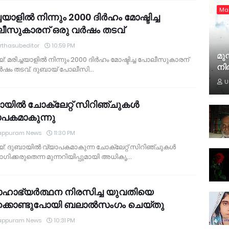
Ma
ചയാളില്‍ നിന്നും 2000 ദിര്‍ഹം മോഷ്ടിച്ച
സുകാരന്‌ ഒരു വര്‍ഷം തടവ്
thasubeditor
10:59 PM
മുസ
: മരിച്ചയാളില്‍ നിന്നും 2000 ദിര്‍ഹം മോഷ്ടിച്ച പോലീസുകാരന്‌
നി
ര്‍ഷം തടവ്. ദുബായ് പോലീസി…
U
യില്‍ ചോക്ലേറ്റ് സിറിഞ്ചുകള്‍
ാപകമാകുന്നു
appuram News
11:30 PM
്: ദുബായില്‍ വ്യാപകമാകുന്ന ചോക്ലേറ്റ് സിറിഞ്ചുകള്‍
ിക്കരുതെന്ന മുന്നറിയിപ്പുമായി അധികൃ…
ഹാഭ്യര്‍ത്ഥന നിരസിച്ച യുവതിയെ
ടിക്കൊണ്ടുപോയി ബലാല്‍സംഗം ചെയ്തു
appuram News
10:31 PM