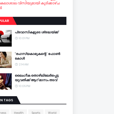
വകലാശാല വിസിയുമായി കൂടിക്കാഴ്ച
ി
PULAR
പ്രവാസികളുടെ ശ്രദ്ധയ്ക്ക്
10:01 PM
'രഹസ്യകാമുകന്റെ' ഫോണ്‍
കോള്‍
2:14 AM
ലൈംഗീക തൊഴിലിലേര്‍പ്പെട്ട
യുവതിക്ക് ആറ് മാസം തടവ്
10:05 PM
IN TAGS
ness
Health
Sports
World