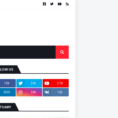
LLOW US
1.5k
3.1k
2.7k
500
1.8k
1.2k
ITUARY