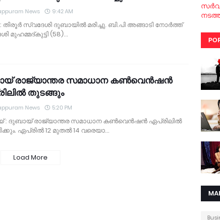
സര്‍
appuram News
9:42 AM
നടത്ത
‍ : തിരൂര്‍ സ്വദേശി ദുബായില്‍ മരിച്ചു. ബി.പി അങ്ങാടി നോര്‍ത്ത്
ി മുഹമ്മദ്കുട്ടി (58)…
PO
യ് രാജ്യാന്തര സമാധാന കണ്‍വെന്‍ഷന്‍
ിലില്‍ തുടങ്ങും
appuram News
5:20 PM
് : ദുബായ് രാജ്യാന്തര സമാധാന കണ്‍വെന്‍ഷന്‍ ഏപ്രിലില്‍
്കും. ഏപ്രില്‍ 12 മുതല്‍ 14 വരെയാ…
Load More
MA
Busi