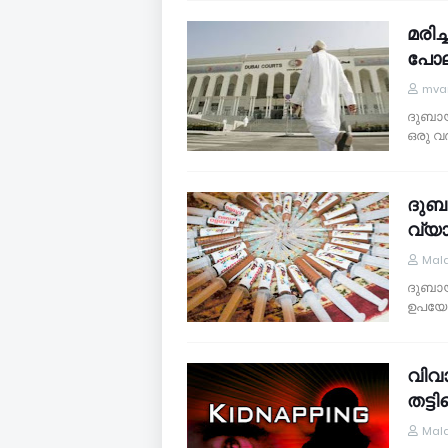
മരിച്
പോലീ
mvar
ദുബായ്
ഒരു വ
ദുബാ
വ്യ
Mal
ദുബായ
ഉപയോഗ
വിവാ
തട്
Mal