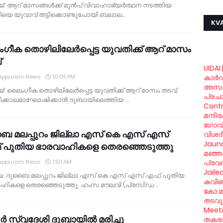
: ആറ് മാസങ്ങള്‍ക്ക് മുന്‍പ് വിവാഹാഭ്യര്‍ത്ഥന നടത്തിയ
യെ യുവാവ് തട്ടിക്കൊണ്ടുപോയി ബലാല…
KVA
ീക തൊഴിലിലേര്‍പ്പെട്ട യുവതിക്ക് ആറ് മാസം
്
UIDAI 
appuram News
10:05 PM
കാര്‍
അസാ
: ലൈംഗീക തൊഴിലിലേര്‍പ്പെട്ട യുവതിക്ക് ആറ് മാസം തടവ്.
പ്രച
്കാലമാഘോഷിക്കാന്‍ ദുബായിലെത്തിയ …
Contr
മന്ദി
ഗോവിന്
ൈ മലപ്പുറം ജില്ലാ എസ് കെ എസ് എസ്
വിശദ
Jaund
 പുതിയ ഭാരവാഹികളെ തെരഞ്ഞെടുത്തു
മഞ്ഞപ
appuram News
1:50 AM
പ്രവര
Jaile
 ദുബൈ മലപ്പുറം ജില്ലാ എസ് കെ എസ് എസ് എഫ് പുതിയ
കവിഞ്
ഹികളെ തെരഞ്ഞെടുത്തു. ഹംസ മൗലവി (പ്രസിഡ…
കോ മു
തടവും
Meet
ര്‍ സ്വദേശി ദുബായില്‍ മരിച്ചു
തകരാര