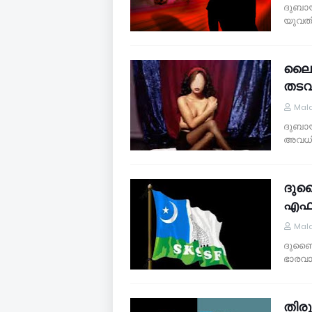
ദുബായ്
യുവതി
ലൈംഗ
തടവ
Mal
ദുബായ്
അവധിക
ദുബ
എഫ്
Mal
ദുബൈ:
ഭാരവാ
തിരൂ