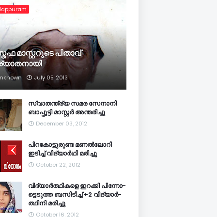
lappuram
്തഫ മാസ്റ്ററുടെ പിതാവ്
ര്യാതനായി
nknown
July 05, 2013
സ്വാതന്ത്ര്യ സമര സേനാനി
ബാപ്പുട്ടി മാസ്റ്റര്‍ അന്തരിച്ചു
December 03, 2012
പിറകോട്ടുരുണ്ട മണല്‍ലോറി
ഇടിച്ച് വിദ്യാര്‍ഥി മരിച്ചു
October 22, 2012
വി­ദ്യാര്‍­ത്ഥിക­ളെ ഇറ­ക്കി പി­ന്നോ­
ട്ടെ­ടുത്ത ബ­സി­ടി­ച്ച് +2 വി­ദ്യാര്‍­
ത്ഥിനി മ­രി­ച്ചു
October 16, 2012