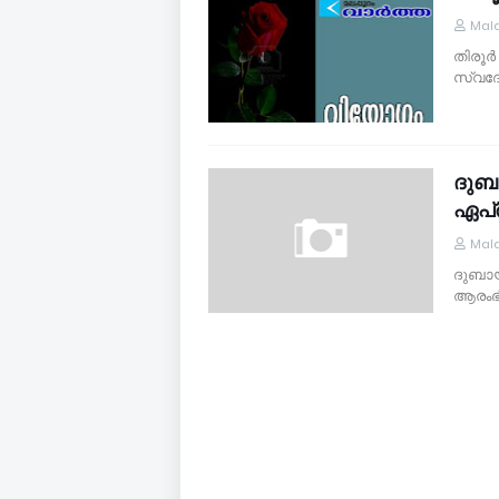
Mal
തിരൂര്
സ്വദേശ
ദുബാ
ഏപ്ര
Mal
ദുബായ
ആരംഭിക