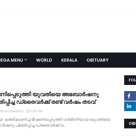
EGA MENU
WORLD
KERALA
OBITUARY
FO
ണിപ്പെടുത്തി യുവതിയെ അബോര്‍ഷനു
ിപ്പിച്ച ഡ്രൈവര്‍ക്ക് രണ്ട് വര്‍ഷം തടവ്
thasubeditor
1:06 PM
്: കത്തികാണിച്ച് ഭീഷണിപ്പെടുത്തി ഗര്‍ഭിണിയായ യുവതിയെ
OB
ഷനു പ്രേരിപ്പിച്ച ഡ്രൈവര്‍ക്ക് ര…