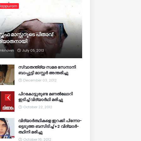
lappuram
്തഫ മാസ്റ്ററുടെ പിതാവ്
ര്യാതനായി
nknown
July 05, 2013
സ്വാതന്ത്ര്യ സമര സേനാനി
ബാപ്പുട്ടി മാസ്റ്റര്‍ അന്തരിച്ചു
December 03, 2012
പിറകോട്ടുരുണ്ട മണല്‍ലോറി
ഇടിച്ച് വിദ്യാര്‍ഥി മരിച്ചു
October 22, 2012
വി­ദ്യാര്‍­ത്ഥിക­ളെ ഇറ­ക്കി പി­ന്നോ­
ട്ടെ­ടുത്ത ബ­സി­ടി­ച്ച് +2 വി­ദ്യാര്‍­
ത്ഥിനി മ­രി­ച്ചു
October 16, 2012