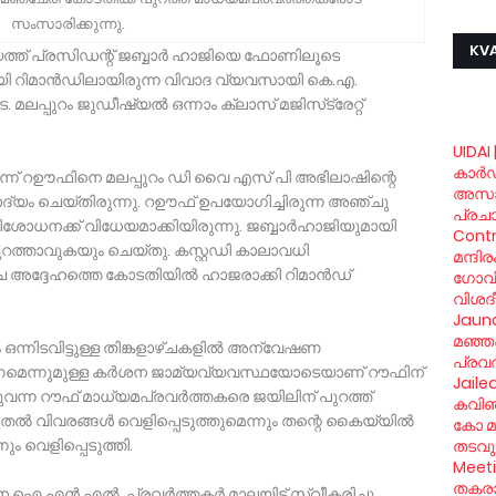
സംസാരിക്കുന്നു.
KVA
ത്ത് പ്രസിഡന്റ് ജബ്ബാര്‍ ഹാജിയെ ഫോണിലൂടെ
ായി റിമാന്‍ഡിലായിരുന്ന വിവാദ വ്യവസായി കെ.എ.
ലപ്പുറം ജുഡീഷ്യല്‍ ഒന്നാം ക്ലാസ് മജിസ്‌ട്രേറ്റ്
UIDAI 
കാര്‍
്‍ന്ന് റഊഫിനെ മലപ്പുറം ഡി വൈ എസ് പി അഭിലാഷിന്റെ
അസാ
ചോദ്യം ചെയ്തിരുന്നു. റഊഫ് ഉപയോഗിച്ചിരുന്ന അഞ്ചു
പ്രച
ക്ക് വിധേയമാക്കിയിരുന്നു. ജബ്ബാര്‍ഹാജിയുമായി
Contr
്താവുകയും ചെയ്തു. കസ്റ്റഡി കാലാവധി
മന്ദി
്ച അദ്ദേഹത്തെ കോടതിയില്‍ ഹാജരാക്കി റിമാന്‍ഡ്
ഗോവിന്
വിശദ
Jaund
മഞ്ഞപ
 ഒന്നിടവിട്ടുള്ള തിങ്കളാഴ്ചകളില്‍ അന്വേഷണ
പ്രവര
ണമെന്നുമുള്ള കര്‍ശന ജാമ്യവ്യവസ്ഥയോടെയാണ് റൗഫിന്
Jaile
ുവന്ന റൗഫ് മാധ്യമപ്രവര്‍ത്തകരെ ജയിലിന് പുറത്ത്
കവിഞ്
ല്‍ വിവരങ്ങള്‍ വെളിപ്പെടുത്തുമെന്നും തന്റെ കൈയ്യില്‍
കോ മു
 വെളിപ്പെടുത്തി.
തടവും
Meet
തകരാര
.എന്‍.എല്‍. പ്രവര്‍ത്തകര്‍ മാലയിട്ട് സ്വീകരിച്ചു.