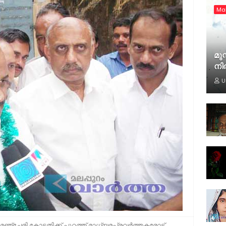
Ma
മുസ
നി
U
മഞ്ചേരി കോടതിക്ക് പുറത്ത് മാധ്യമപ്രവര്‍ത്തകരോട്