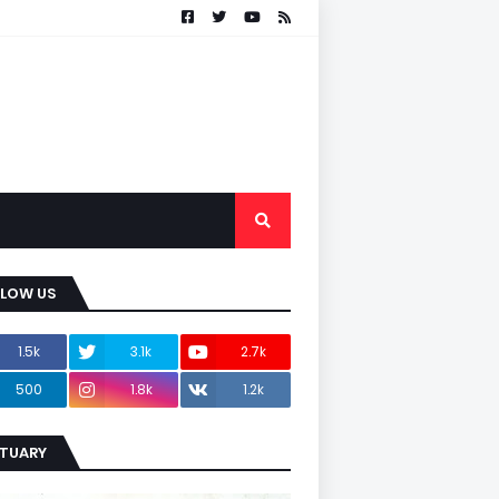
LLOW US
1.5k
3.1k
2.7k
500
1.8k
1.2k
ITUARY