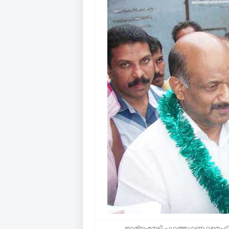
ജാമ്യംനേടി പുറത്തുവന്ന റഊഫ് 