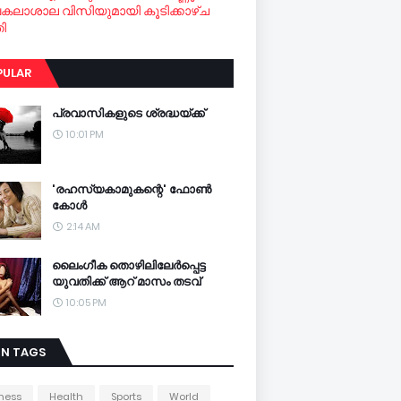
വകലാശാല വിസിയുമായി കൂടിക്കാഴ്ച
ി
PULAR
പ്രവാസികളുടെ ശ്രദ്ധയ്ക്ക്
10:01 PM
'രഹസ്യകാമുകന്റെ' ഫോണ്‍
കോള്‍
2:14 AM
ലൈംഗീക തൊഴിലിലേര്‍പ്പെട്ട
യുവതിക്ക് ആറ് മാസം തടവ്
10:05 PM
IN TAGS
ness
Health
Sports
World