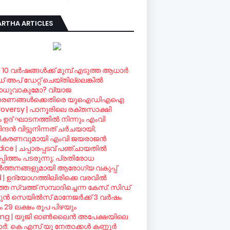
RTHA ARTICLES
| 10 വര്‍ഷങ്ങള്‍ക്ക് മുമ്പ് എടുത്ത ആധാര്‍
ഡ് അപ് ഡേറ്റ് ചെയ്തില്ലെങ്കില്‍
ധുവാകുമോ? വ്യാജ
ാരണങ്ങള്‍ക്കെതിരെ യുഐഡിഎഐ
oversy | പാനൂരിലെ രക്തസാക്ഷി
രം ഉദ് ഘാടനത്തില്‍ നിന്നും എംവി
ദന്‍ വിട്ടുനിന്നത് ചര്‍ചയായി;
ീകരണവുമായി എംവി ജയരാജന്‍
ice | ചപ്പാരപ്പടവ് പഞ്ചായതില്‍
്പിത്തം പടരുന്നു; പ്രതിരോധ
്‍ത്തനങ്ങളുമായി ആരോഗ്യ വകുപ്പ്
d | ഉദ്യോഗത്തിലിരിക്കെ വരവില്‍
ഞ സ്വത്ത് സമ്പാദിച്ചെന്ന കേസ്: സിഡ്
ന്‍ സെയില്‍സ് മാനേജര്‍ക്ക് 3 വര്‍ഷം
 29 ലക്ഷം രൂപ പിഴയും
ing | യുജി ഓണ്‍ലൈന്‍ അപേക്ഷയിലെ
്‍: കെ എസ് യു നേതാക്കള്‍ കണ്ണൂര്‍