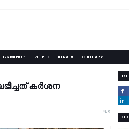
EGA MENU
WORLD
KERALA
OBITUARY
FO
ിച്ചത് കര്‍ശന
0
OB