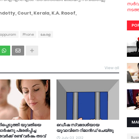
സര്‍
നടത്ത
otty, Court, Kerala, K.A. Raoof,
PO
lappuram
Phone
കേരള
View all
MA
പ്പെടുത്തി യുവതിയെ
ഒഡീഷ സ്വദേശിയായ
‍ഷനു പ്രേരിപ്പിച്ച
യുവാവിനെ റിമാന്‍ഡ് ചെയ്തു
്‍ക്ക് രണ്ട് വര്‍ഷം തടവ്
Busi
July 03, 2012