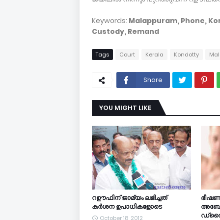
Keywords:
Malappuram, Phone, Kond
Custody, Remand
Tags
Court
Kerala
Kondotty
Ma
Share
YOU MIGHT LIKE
റഊഫിന് ജാമ്യം ലഭിച്ചത്
ഭീഷണി
കര്‍ശന ഉപാധികളോടെ
അബോര്
ഡ്രൈവര
October 18, 2012