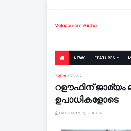
Malappuram Vartha
NEWS
FEATURES
M
Home
Court
റഊഫിന് ജാമ്യം ലഭ
ഉപാധികളോടെ
Desk Delta
7:08 PM