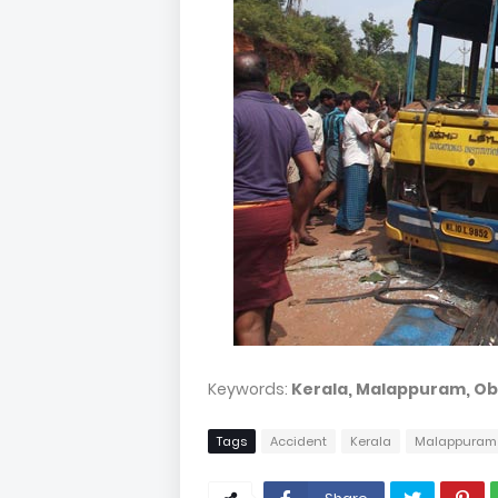
Keywords:
Kerala, Malappuram, Obi
Tags
Accident
Kerala
Malappuram