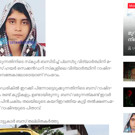
Ma
മുസ
നി
U
്കു­ന്ന­തി­നി­ടെ സ്­കൂള്‍ ബ­സി­ടി­ച്ച് പ്ല­സ്­ടു വി­ദ്യാര്‍­ത്ഥിനി മ­
‍­സ് ഹ­യര്‍­ സെ­ക്കന്‍ഡ­റി സ്­കൂ­ളി­ലെ വി­ദ്യാര്‍­ത്ഥി­നി റാ­ഷി­ദ­
െ ഒ­മ്പ­തേകാ­ലോ­ടെ­യാ­ണ് സം­ഭവം.
­ഡ­രി­കില്‍ ഇറ­ക്കി പി­ന്നോ­ട്ടെ­ടു­ക്കു­ന്ന­തി­നിടെ ബ­സ് റാ­ഷിദ­
 ര­ണ്ട് കു­ട്ടി­കളും ഉ­ണ്ടാ­യി­രുന്നു. ബ­സ് വ­രു­ന്ന­ത്ക­ണ്ട് ഇവര്‍
െ പിന്‍­ചക്രം ത­ല­യി­ലൂ­ടെ ക­യ­റി­ഇ­റങ്ങിയ കു­ട്ടി തല്‍­ക്ഷ­ണം­മ­
 റാ­ഷി­ദ­യു­ടെ പി­താവ്.
­ട്ടു­കാര്‍ ബസ് തല്ലി­ത­കര്‍ത്തു.