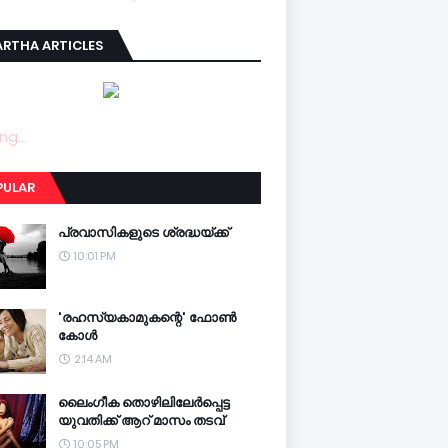
RTHA ARTICLES
ng...
PULAR
പ്രവാസികളുടെ ശ്രദ്ധയ്ക്ക്
10:01 PM
'രഹസ്യകാമുകന്റെ' ഫോണ്‍
കോള്‍
2:14 AM
ലൈംഗീക തൊഴിലിലേര്‍പ്പെട്ട
യുവതിക്ക് ആറ് മാസം തടവ്
10:05 PM