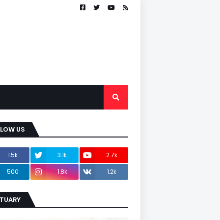
LLOW US
1.5k
3.1k
2.7k
500
1.8k
1.2k
ITUARY