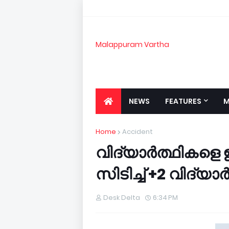
Malappuram Vartha
NEWS
FEATURES
M
Home
Accident
വി­ദ്യാര്‍­ത്ഥിക­ളെ 
സി­ടി­ച്ച് +2 വി­ദ്യാര്‍
Desk Delta
6:34 PM