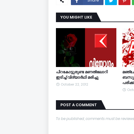
Share
YOU MIGHT LIKE
പിറകോട്ടുരുണ്ട മണല്‍ലോറി
മഞ്ചേ
ഇടിച്ച് വിദ്യാര്‍ഥി മരിച്ചു
ബസുകള്‍
പരിക്ക്
October 22, 2012
Octo
POST A COMMENT
To be published, comments must be reviewe