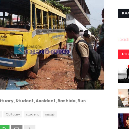
KVA
Loadi
PO
tuary, Student, Accident, Rashida, Bus
Obituary
student
കേരള