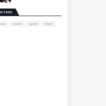
IN TAGS
ness
Health
Sports
World