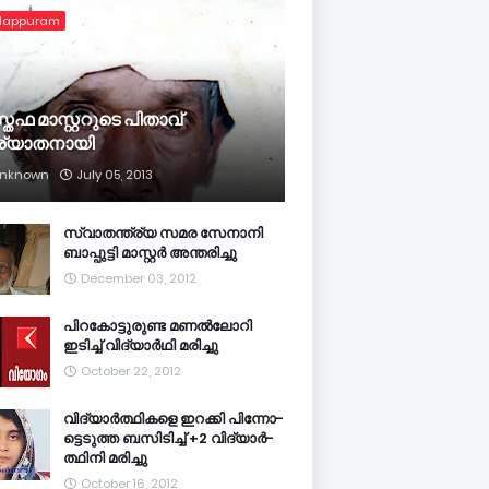
lappuram
്തഫ മാസ്റ്ററുടെ പിതാവ്
ര്യാതനായി
nknown
July 05, 2013
സ്വാതന്ത്ര്യ സമര സേനാനി
ബാപ്പുട്ടി മാസ്റ്റര്‍ അന്തരിച്ചു
December 03, 2012
പിറകോട്ടുരുണ്ട മണല്‍ലോറി
ഇടിച്ച് വിദ്യാര്‍ഥി മരിച്ചു
October 22, 2012
വി­ദ്യാര്‍­ത്ഥിക­ളെ ഇറ­ക്കി പി­ന്നോ­
ട്ടെ­ടുത്ത ബ­സി­ടി­ച്ച് +2 വി­ദ്യാര്‍­
ത്ഥിനി മ­രി­ച്ചു
October 16, 2012