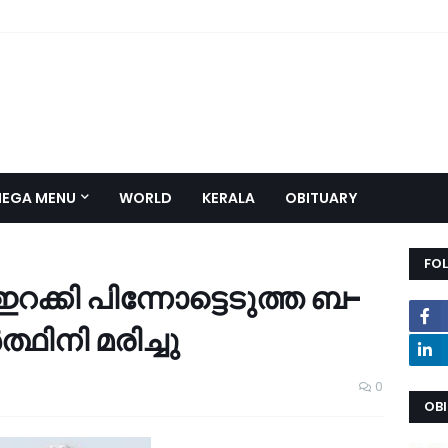
EGA MENU
WORLD
KERALA
OBITUARY
FO
ഇറ­ക്കി പി­ന്നോ­ട്ടെ­ടുത്ത ബ­
­ത്ഥിനി മ­രി­ച്ചു
0
OB