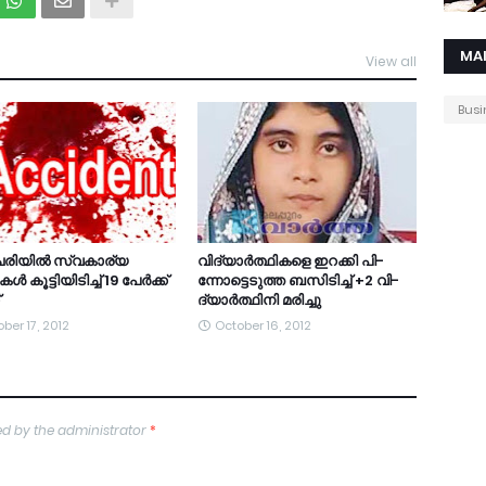
MA
View all
Busi
രിയില്‍ സ്വകാര്യ
വി­ദ്യാര്‍­ത്ഥിക­ളെ ഇറ­ക്കി പി­
 കൂട്ടിയിടിച്ച് 19 പേര്‍ക്ക്
ന്നോ­ട്ടെ­ടുത്ത ബ­സി­ടി­ച്ച് +2 വി­
ദ്യാര്‍­ത്ഥിനി മ­രി­ച്ചു
ber 17, 2012
October 16, 2012
d by the administrator
*