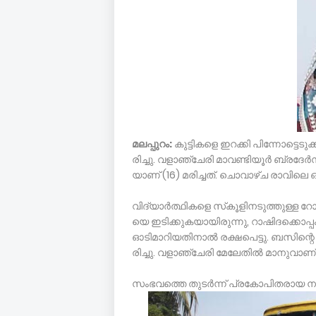
മ­ല­പ്പുറം:
കു­ട്ടിക­ളെ ഇറ­ക്കി പി­ന്നോ­ട്ടെ­ടു­ക
രിച്ചു. വ­ളാ­ഞ്ചേ­രി മാ­വ­ണ്ടി­യൂര്‍ ബ്ര­ദേര്
യാ­ണ് (16) മ­രി­ച്ചത്. ചൊ­വാഴ്­ച രാ­വി­ല
വി­ദ്യാര്‍­ത്ഥി­ക­ളെ സ്­കൂ­ളി­ന­ടു­ത്തുള്ള റോ
യെ ഇ­ടി­ക്കു­ക­യാ­യി­രുന്നു, റാ­ഷി­ദ­ക്കൊ­പ്പം
ഓ­ടി­മാ­റി­യ­തി­നാല്‍ ര­ക്ഷ­പെട്ടു. ബ­സി­ന്റ
രിച്ചു. വ­ളാ­ഞ്ചേ­രി മേ­ലേ­തില്‍ മാ­നു­വാ­ണ്
സം­ഭവ­ത്തെ തു­ടര്‍­ന്ന് പ്ര­കോ­പി­തരാ­യ നാ