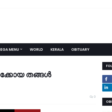
EGA MENU
WORLD
KERALA
OBITUARY
FO
്കോയ തങ്ങള്‍
0
OB