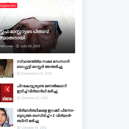
lappuram
്തഫ മാസ്റ്ററുടെ പിതാവ്
ര്യാതനായി
nknown
July 05, 2013
സ്വാതന്ത്ര്യ സമര സേനാനി
ബാപ്പുട്ടി മാസ്റ്റര്‍ അന്തരിച്ചു
December 03, 2012
പിറകോട്ടുരുണ്ട മണല്‍ലോറി
ഇടിച്ച് വിദ്യാര്‍ഥി മരിച്ചു
October 22, 2012
വി­ദ്യാര്‍­ത്ഥിക­ളെ ഇറ­ക്കി പി­ന്നോ­
ട്ടെ­ടുത്ത ബ­സി­ടി­ച്ച് +2 വി­ദ്യാര്‍­
ത്ഥിനി മ­രി­ച്ചു
October 16, 2012