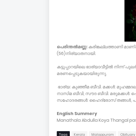
പെരിന്തല്‍മണ്ണ:
കരിങ്കല്ലത്താണി മാണിക
(56)നിര്യാതനായി.
കട്ടുപ്പാറയിലെ ഭാര്യാവീട്ടില്‍ നിന്ന് 
മരണപ്പെടുകയായിരുന്നു.
ഭാര്യ: കുഞ്ഞീമ ബീവി. മക്കള്‍: മുഹമ്മ
നാസിമ ബീവി, സൗദ ബീവി. മരുമക്കള്‍: പൊ
സഹോദരങ്ങള്‍: ഹൈദ്രോസ് തങ്ങള്‍, പൂക്ക
English Summery
Manathala Abdulla Koya Thangal pa
Tags
Kerala
Malappuram
Obituary