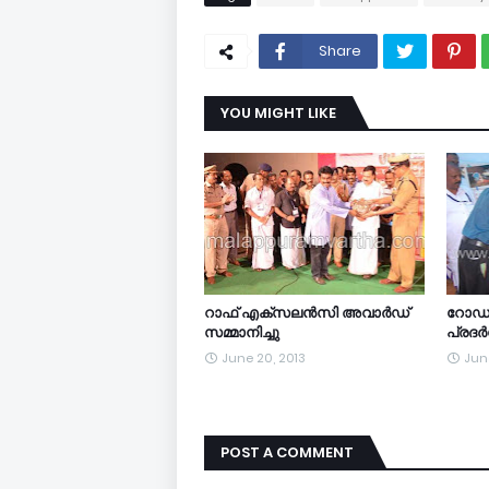
Share
YOU MIGHT LIKE
റാഫ് എക്‌സലന്‍സി അവാര്‍ഡ്
റോഡപ
സമ്മാനിച്ചു
പ്രദര്
June 20, 2013
June
POST A COMMENT