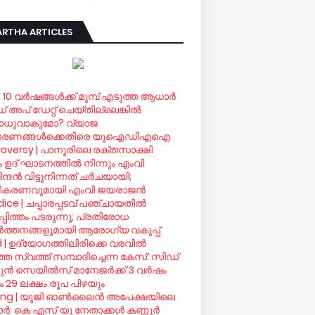
RTHA ARTICLES
| 10 വര്‍ഷങ്ങള്‍ക്ക് മുമ്പ് എടുത്ത ആധാര്‍
ഡ് അപ് ഡേറ്റ് ചെയ്തില്ലെങ്കില്‍
ധുവാകുമോ? വ്യാജ
ാരണങ്ങള്‍ക്കെതിരെ യുഐഡിഎഐ
oversy | പാനൂരിലെ രക്തസാക്ഷി
രം ഉദ് ഘാടനത്തില്‍ നിന്നും എംവി
ദന്‍ വിട്ടുനിന്നത് ചര്‍ചയായി;
ീകരണവുമായി എംവി ജയരാജന്‍
ice | ചപ്പാരപ്പടവ് പഞ്ചായതില്‍
്പിത്തം പടരുന്നു; പ്രതിരോധ
്‍ത്തനങ്ങളുമായി ആരോഗ്യ വകുപ്പ്
d | ഉദ്യോഗത്തിലിരിക്കെ വരവില്‍
ഞ സ്വത്ത് സമ്പാദിച്ചെന്ന കേസ്: സിഡ്
ന്‍ സെയില്‍സ് മാനേജര്‍ക്ക് 3 വര്‍ഷം
 29 ലക്ഷം രൂപ പിഴയും
ing | യുജി ഓണ്‍ലൈന്‍ അപേക്ഷയിലെ
്‍: കെ എസ് യു നേതാക്കള്‍ കണ്ണൂര്‍