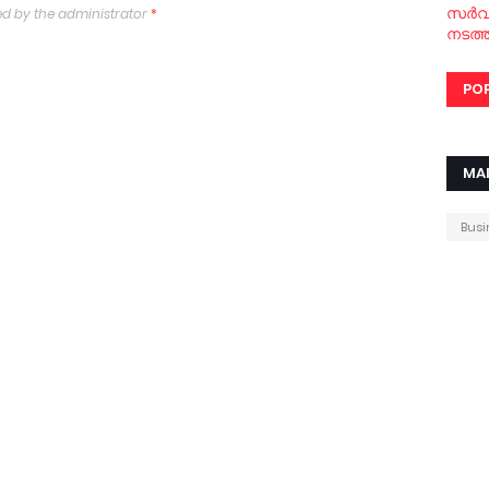
സര്‍
d by the administrator
*
നടത്ത
PO
MA
Busi