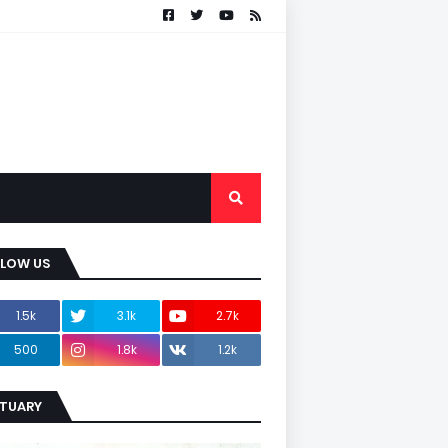
LLOW US
1.5k
3.1k
2.7k
500
1.8k
1.2k
ITUARY