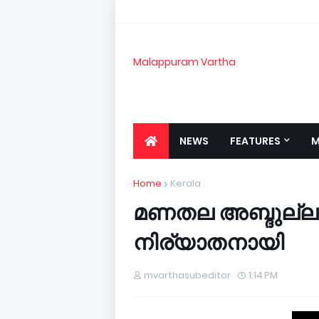
Malappuram Vartha
NEWS
FEATURES
M
Home
Kerala
മണതല അബ്ദുല്ലക
നിര്യാതനായി
mvarthasubeditor
1:14 PM