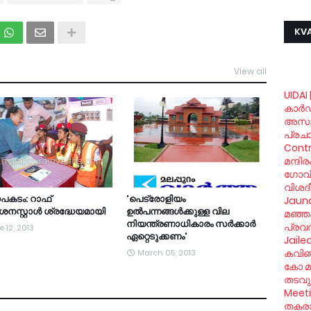
KVA
View all
UIDAI 
കാര്‍
അസാ
പ്രച
Contr
മന്ദി
ഗോവിന്
വിശദ
കടം: റാഫ്
'പെട്രോളിയം
Jaund
‍ശനസ്റ്റാള്‍ ശ്രദ്ധേയമായി
ഉല്‍പന്നങ്ങള്‍ക്കുള്ള വില
മഞ്ഞപ
നിയന്ത്രണാധികാരം സര്‍ക്കാര്‍
പ്രവര
 12, 2013
ഏറ്റെടുക്കണം'
Jaile
കവിഞ്
March 05, 2013
കോ മു
തടവും
Meet
തകരാര