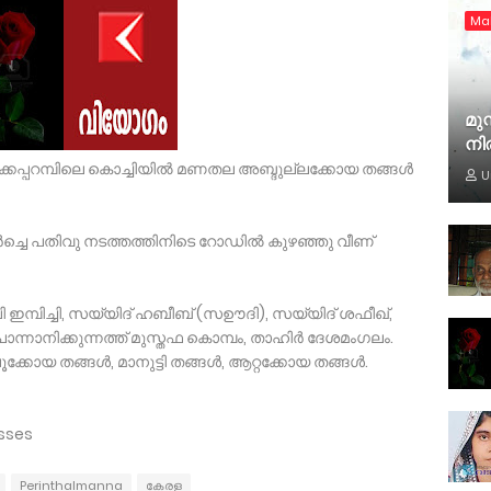
Ma
മുസ
നി
്കപ്പറമ്പിലെ കൊച്ചിയില്‍ മണതല അബ്ദുല്ലക്കോയ തങ്ങള്‍
U
പുലര്‍ച്ചെ പതിവു നടത്തത്തിനിടെ റോഡില്‍ കുഴഞ്ഞു വീണ്
ദലി ഇമ്പിച്ചി, സയ്യിദ് ഹബീബ് (സഊദി), സയ്യിദ് ശഫീഖ്,
ന്നാനിക്കുന്നത്ത് മുസ്തഫ കൊമ്പം, താഹിര്‍ ദേശമംഗലം.
ോയ തങ്ങള്‍, മാനുട്ടി തങ്ങള്‍, ആറ്റക്കോയ തങ്ങള്‍.
sses
Perinthalmanna
കേരള