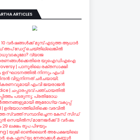
RTHA ARTICLES
| 10 വര്‍ഷങ്ങള്‍ക്ക് മുമ്പ് എടുത്ത ആധാര്‍
ഡ് അപ് ഡേറ്റ് ചെയ്തില്ലെങ്കില്‍
ധുവാകുമോ? വ്യാജ
ാരണങ്ങള്‍ക്കെതിരെ യുഐഡിഎഐ
oversy | പാനൂരിലെ രക്തസാക്ഷി
രം ഉദ് ഘാടനത്തില്‍ നിന്നും എംവി
ദന്‍ വിട്ടുനിന്നത് ചര്‍ചയായി;
ീകരണവുമായി എംവി ജയരാജന്‍
ice | ചപ്പാരപ്പടവ് പഞ്ചായതില്‍
്പിത്തം പടരുന്നു; പ്രതിരോധ
്‍ത്തനങ്ങളുമായി ആരോഗ്യ വകുപ്പ്
d | ഉദ്യോഗത്തിലിരിക്കെ വരവില്‍
ഞ സ്വത്ത് സമ്പാദിച്ചെന്ന കേസ്: സിഡ്
ന്‍ സെയില്‍സ് മാനേജര്‍ക്ക് 3 വര്‍ഷം
 29 ലക്ഷം രൂപ പിഴയും
ing | യുജി ഓണ്‍ലൈന്‍ അപേക്ഷയിലെ
്‍: കെ എസ് യു നേതാക്കള്‍ കണ്ണൂര്‍