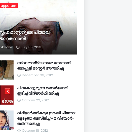
lappuram
്തഫ മാസ്റ്ററുടെ പിതാവ്
ര്യാതനായി
nknown
July 05, 2013
സ്വാതന്ത്ര്യ സമര സേനാനി
ബാപ്പുട്ടി മാസ്റ്റര്‍ അന്തരിച്ചു
December 03, 2012
പിറകോട്ടുരുണ്ട മണല്‍ലോറി
ഇടിച്ച് വിദ്യാര്‍ഥി മരിച്ചു
October 22, 2012
വി­ദ്യാര്‍­ത്ഥിക­ളെ ഇറ­ക്കി പി­ന്നോ­
ട്ടെ­ടുത്ത ബ­സി­ടി­ച്ച് +2 വി­ദ്യാര്‍­
ത്ഥിനി മ­രി­ച്ചു
October 16, 2012