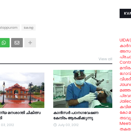
KVA
alappuram
കേരള
UIDAI 
കാര്‍
അസാ
പ്രച
View all
Contr
മന്ദി
ഗോവിന്
വിശദ
Jaund
മഞ്ഞപ
പ്രവര
Jaile
കവിഞ്
കോ മു
യ മനശാന്തി ചികിത്സ
കാന്‍സര്‍ പഠനഗവേഷണ
തടവും
ങി
കേന്ദ്രം ആരംഭിക്കുന്നു
Meet
 03, 2012
July 03, 2012
തകരാര