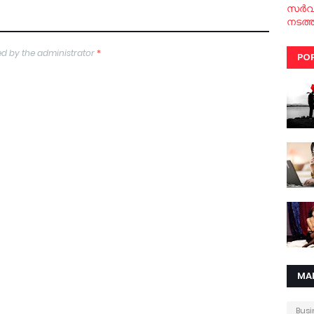
സര്‍
നടത്ത
d by the administrator
*
PO
MA
Busi