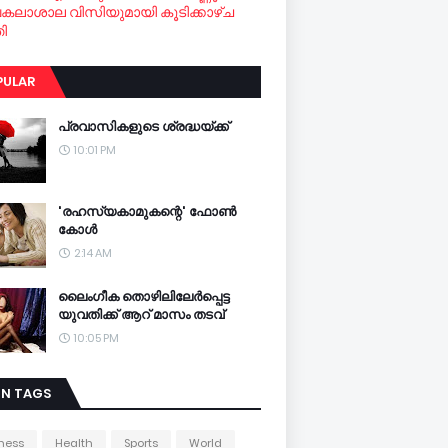
വകലാശാല വിസിയുമായി കൂടിക്കാഴ്ച
ി
PULAR
പ്രവാസികളുടെ ശ്രദ്ധയ്ക്ക്
10:01 PM
'രഹസ്യകാമുകന്റെ' ഫോണ്‍
കോള്‍
2:14 AM
ലൈംഗീക തൊഴിലിലേര്‍പ്പെട്ട
യുവതിക്ക് ആറ് മാസം തടവ്
10:05 PM
IN TAGS
ness
Health
Sports
World