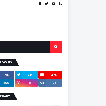
LLOW US
1.5k
3.1k
2.7k
500
1.8k
1.2k
ITUARY