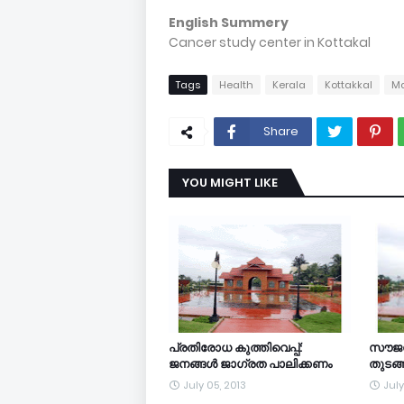
English Summery
Cancer study center in Kottakal
Tags
Health
Kerala
Kottakkal
M
Share
YOU MIGHT LIKE
പ്രതിരോധ കുത്തിവെപ്പ്:
സൗജന്
ജനങ്ങള്‍ ജാഗ്രത പാലിക്കണം
തുടങ്
July 05, 2013
July