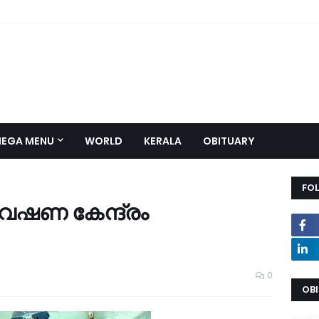
EGA MENU
WORLD
KERALA
OBITUARY
FO
വേഷണ കേന്ദ്രം
0
OB