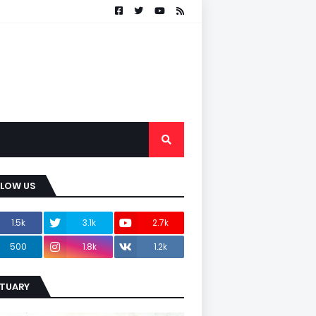
LLOW US
1.5k
3.1k
2.7k
500
1.8k
1.2k
ITUARY