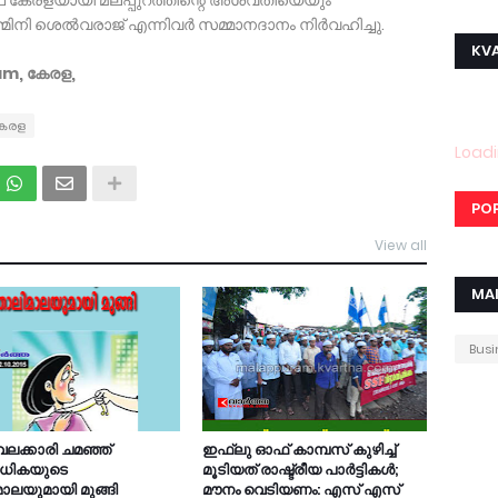
് കേരളയായി മലപ്പുറത്തിന്റെ അശ്വതിയെയും
നി ശെല്‍വരാജ് എന്നിവര്‍ സമ്മാനദാനം നിര്‍വഹിച്ചു.
KVA
am, കേരള,
േരള
Loadi
PO
View all
MA
Busi
വേലക്കാരി ചമഞ്ഞ്
ഇഫ്‌ലു ഓഫ് കാമ്പസ് കുഴിച്ച്
ധികയുടെ
മൂടിയത് രാഷ്ട്രീയ പാര്‍ട്ടികള്‍;
ാലയുമായി മുങ്ങി
മൗനം വെടിയണം: എസ് എസ്