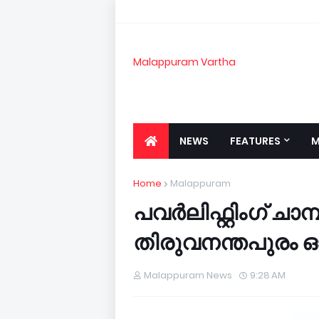
Malappuram Vartha
NEWS
FEATURES
M
Home
Malappuram
പവര്‍ലിഫ്റ്റിംഗ് ചാമ്
തിരുവനന്തപുരം ഓ
Malappuram News
9:28 AM