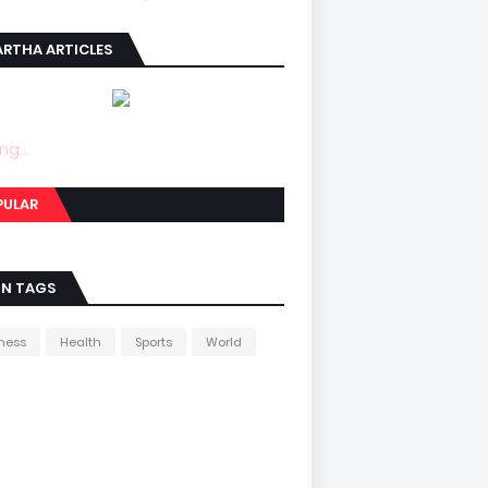
RTHA ARTICLES
ng...
PULAR
IN TAGS
ness
Health
Sports
World