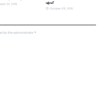
എഫ്
ber 23, 2015
October 09, 2015
d by the administrator
*