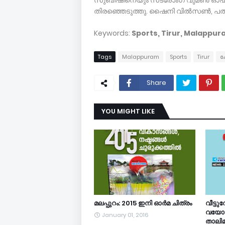
സുബീഷിനെയും സ്‌ട്രോംഗ് വുമണ്‍ ഓഫ
തിരഞ്ഞെടുത്തു. ഷൈനി വില്‍സണ്‍, പത്മി
Keywords:
Sports, Tirur, Malappur
Tags
Malappuram
Sports
Tirur
ക
Share
YOU MIGHT LIKE
മലപ്പുറം: 2015 ഇനി ഓര്‍മ ചിത്രം
വീട്ടു
വയോ
January 01, 2016
താലിമ