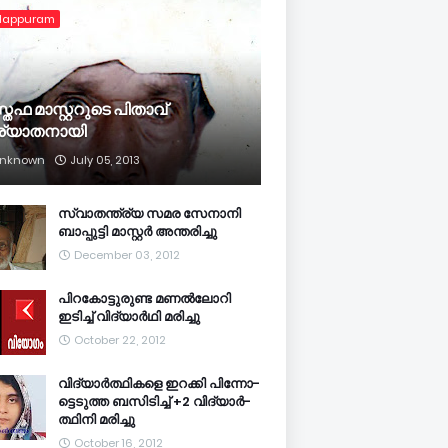
lappuram
്തഫ മാസ്റ്ററുടെ പിതാവ്
ര്യാതനായി
nknown
July 05, 2013
സ്വാതന്ത്ര്യ സമര സേനാനി
ബാപ്പുട്ടി മാസ്റ്റര്‍ അന്തരിച്ചു
December 03, 2012
പിറകോട്ടുരുണ്ട മണല്‍ലോറി
ഇടിച്ച് വിദ്യാര്‍ഥി മരിച്ചു
October 22, 2012
വി­ദ്യാര്‍­ത്ഥിക­ളെ ഇറ­ക്കി പി­ന്നോ­
ട്ടെ­ടുത്ത ബ­സി­ടി­ച്ച് +2 വി­ദ്യാര്‍­
ത്ഥിനി മ­രി­ച്ചു
October 16, 2012