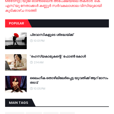
Meeting | യുജി ഓണ്‍ലൈന്‍ അപേക്ഷയിലെ തകരാര്‍: കെ
എസ് യു നേതാക്കള്‍ കണ്ണൂര്‍ സര്‍വകലാശാല വിസിയുമായി
കൂടിക്കാഴ്ച നടത്തി
POPULAR
പ്രവാസികളുടെ ശ്രദ്ധയ്ക്ക്
10:01 PM
'രഹസ്യകാമുകന്റെ' ഫോണ്‍ കോള്‍
2:14 AM
ലൈംഗീക തൊഴിലിലേര്‍പ്പെട്ട യുവതിക്ക് ആറ് മാസം
തടവ്
10:05 PM
MAIN TAGS