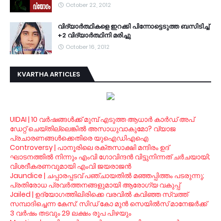
October 22, 2012
വി­ദ്യാര്‍­ത്ഥിക­ളെ ഇറ­ക്കി പി­ന്നോ­ട്ടെ­ടുത്ത ബ­സി­ടി­ച്ച്
+2 വി­ദ്യാര്‍­ത്ഥിനി മ­രി­ച്ചു
October 16, 2012
KVARTHA ARTICLES
UIDAI | 10 വര്‍ഷങ്ങള്‍ക്ക് മുമ്പ് എടുത്ത ആധാര്‍ കാര്‍ഡ് അപ്
ഡേറ്റ് ചെയ്തില്ലെങ്കില്‍ അസാധുവാകുമോ? വ്യാജ
പ്രചാരണങ്ങള്‍ക്കെതിരെ യുഐഡിഎഐ
Controversy | പാനൂരിലെ രക്തസാക്ഷി മന്ദിരം ഉദ്
ഘാടനത്തില്‍ നിന്നും എംവി ഗോവിന്ദന്‍ വിട്ടുനിന്നത് ചര്‍ചയായി;
വിശദീകരണവുമായി എംവി ജയരാജന്‍
Jaundice | ചപ്പാരപ്പടവ് പഞ്ചായതില്‍ മഞ്ഞപ്പിത്തം പടരുന്നു;
പ്രതിരോധ പ്രവര്‍ത്തനങ്ങളുമായി ആരോഗ്യ വകുപ്പ്
Jailed | ഉദ്യോഗത്തിലിരിക്കെ വരവില്‍ കവിഞ്ഞ സ്വത്ത്
സമ്പാദിച്ചെന്ന കേസ്: സിഡ് കോ മുന്‍ സെയില്‍സ് മാനേജര്‍ക്ക്
3 വര്‍ഷം തടവും 29 ലക്ഷം രൂപ പിഴയും