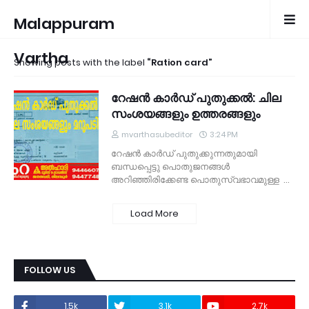
Malappuram
Vartha
Showing posts with the label
Ration card
റേഷന്‍ കാര്‍ഡ് പുതുക്കല്‍: ചില
സംശയങ്ങളും ഉത്തരങ്ങളും
mvarthasubeditor
3:24 PM
റേഷന്‍ കാര്‍ഡ് പുതുക്കുന്നതുമായി
ബന്ധപ്പെട്ടു പൊതുജനങ്ങള്‍
അറിഞ്ഞിരിക്കേണ്ട പൊതുസ്വഭാവമുള്ള …
Load More
FOLLOW US
1.5k
3.1k
2.7k