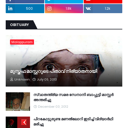
500
1.8k
1.2k
OBITUARY
Malappuram
മുസ്തഫ മാസ്റ്ററുടെ പിതാവ് നിര്യാതനായി
Unknown
July 05, 2013
സ്വാതന്ത്ര്യ സമര സേനാനി ബാപ്പുട്ടി മാസ്റ്റര്‍
അന്തരിച്ചു
December 03, 2012
പിറകോട്ടുരുണ്ട മണല്‍ലോറി ഇടിച്ച് വിദ്യാര്‍ഥി
മരിച്ചു