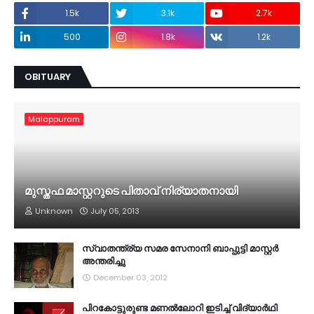
1.5k
3.1k
2.7k
500
1.8k
1.2k
OBITUARY
Malappuram
മുസ്തഫ മാസ്റ്ററുടെ പിതാവ് നിര്യാതനായി
Unknown
July 05, 2013
സ്വാതന്ത്ര്യ സമര സേനാനി ബാപ്പുട്ടി മാസ്റ്റര്‍
അന്തരിച്ചു
December 03, 2012
പിറകോട്ടുരുണ്ട മണല്‍ലോറി ഇടിച്ച് വിദ്യാര്‍ഥി