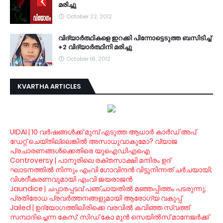
മരിച്ചു
October 22, 2012
വി­ദ്യാര്‍­ത്ഥിക­ളെ ഇറ­ക്കി പി­ന്നോ­ട്ടെ­ടുത്ത ബ­സി­ടി­ച്ച്
+2 വി­ദ്യാര്‍­ത്ഥിനി മ­രി­ച്ചു
October 16, 2012
KVARTHA ARTICLES
UIDAI | 10 വര്‍ഷങ്ങള്‍ക്ക് മുമ്പ് എടുത്ത ആധാര്‍ കാര്‍ഡ് അപ്
ഡേറ്റ് ചെയ്തില്ലെങ്കില്‍ അസാധുവാകുമോ? വ്യാജ
പ്രചാരണങ്ങള്‍ക്കെതിരെ യുഐഡിഎഐ
Controversy | പാനൂരിലെ രക്തസാക്ഷി മന്ദിരം ഉദ്
ഘാടനത്തില്‍ നിന്നും എംവി ഗോവിന്ദന്‍ വിട്ടുനിന്നത് ചര്‍ചയായി;
വിശദീകരണവുമായി എംവി ജയരാജന്‍
Jaundice | ചപ്പാരപ്പടവ് പഞ്ചായതില്‍ മഞ്ഞപ്പിത്തം പടരുന്നു;
പ്രതിരോധ പ്രവര്‍ത്തനങ്ങളുമായി ആരോഗ്യ വകുപ്പ്
Jailed | ഉദ്യോഗത്തിലിരിക്കെ വരവില്‍ കവിഞ്ഞ സ്വത്ത്
സമ്പാദിച്ചെന്ന കേസ്: സിഡ് കോ മുന്‍ സെയില്‍സ് മാനേജര്‍ക്ക്