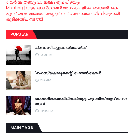
3 വര്‍ഷം തടവും 29 ലക്ഷം രൂപ പിഴയും
Meeting | യുജി ഓണ്‍ലൈന്‍ അപേക്ഷയിലെ തകരാര്‍: കെ
എസ് യു നേതാക്കള്‍ കണ്ണൂര്‍ സര്‍വകലാശാല വിസിയുമായി
കൂടിക്കാഴ്ച നടത്തി
POPULAR
പ്രവാസികളുടെ ശ്രദ്ധയ്ക്ക്
10:01 PM
'രഹസ്യകാമുകന്റെ' ഫോണ്‍ കോള്‍
2:14 AM
ലൈംഗീക തൊഴിലിലേര്‍പ്പെട്ട യുവതിക്ക് ആറ് മാസം
തടവ്
10:05 PM
MAIN TAGS