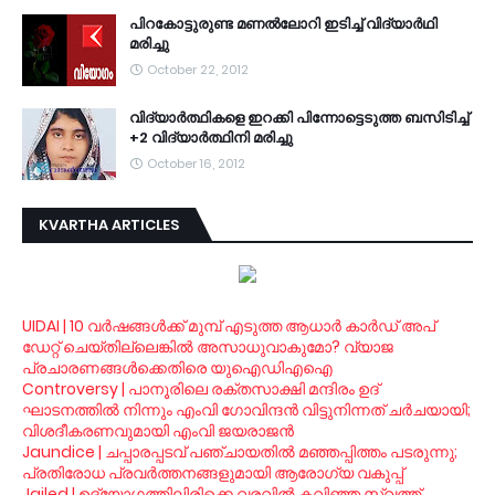
പിറകോട്ടുരുണ്ട മണല്‍ലോറി ഇടിച്ച് വിദ്യാര്‍ഥി
മരിച്ചു
October 22, 2012
വി­ദ്യാര്‍­ത്ഥിക­ളെ ഇറ­ക്കി പി­ന്നോ­ട്ടെ­ടുത്ത ബ­സി­ടി­ച്ച്
+2 വി­ദ്യാര്‍­ത്ഥിനി മ­രി­ച്ചു
October 16, 2012
KVARTHA ARTICLES
UIDAI | 10 വര്‍ഷങ്ങള്‍ക്ക് മുമ്പ് എടുത്ത ആധാര്‍ കാര്‍ഡ് അപ്
ഡേറ്റ് ചെയ്തില്ലെങ്കില്‍ അസാധുവാകുമോ? വ്യാജ
പ്രചാരണങ്ങള്‍ക്കെതിരെ യുഐഡിഎഐ
Controversy | പാനൂരിലെ രക്തസാക്ഷി മന്ദിരം ഉദ്
ഘാടനത്തില്‍ നിന്നും എംവി ഗോവിന്ദന്‍ വിട്ടുനിന്നത് ചര്‍ചയായി;
വിശദീകരണവുമായി എംവി ജയരാജന്‍
Jaundice | ചപ്പാരപ്പടവ് പഞ്ചായതില്‍ മഞ്ഞപ്പിത്തം പടരുന്നു;
പ്രതിരോധ പ്രവര്‍ത്തനങ്ങളുമായി ആരോഗ്യ വകുപ്പ്
Jailed | ഉദ്യോഗത്തിലിരിക്കെ വരവില്‍ കവിഞ്ഞ സ്വത്ത്