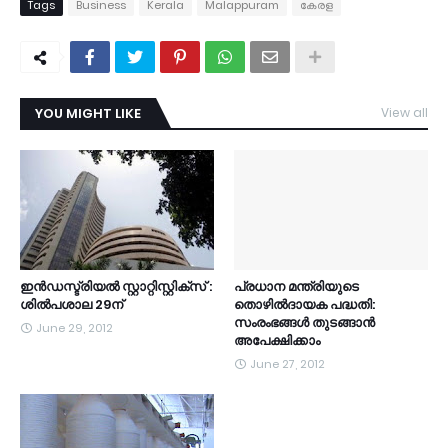
Tags
Business
Kerala
Malappuram
കേരള
YOU MIGHT LIKE
View all
ഇന്‍ഡസ്ട്രിയല്‍ സ്റ്റാറ്റിസ്റ്റിക്‌സ് :
പ്രധാന മന്ത്രിയുടെ
ശില്‍പശാല 29ന്
തൊഴില്‍ദായക പദ്ധതി:
സംരംഭങ്ങള്‍ തുടങ്ങാന്‍
June 29, 2012
അപേക്ഷിക്കാം
June 27, 2012