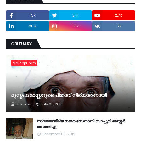
1.5k
3.1k
2.7k
500
1.8k
1.2k
OBITUARY
Malappuram
മുസ്തഫ മാസ്റ്ററുടെ പിതാവ് നിര്യാതനായി
Unknown
July 05, 2013
സ്വാതന്ത്ര്യ സമര സേനാനി ബാപ്പുട്ടി മാസ്റ്റര്‍
അന്തരിച്ചു
December 03, 2012