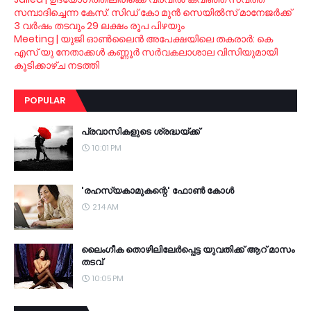
സമ്പാദിച്ചെന്ന കേസ്: സിഡ് കോ മുന്‍ സെയില്‍സ് മാനേജര്‍ക്ക്
3 വര്‍ഷം തടവും 29 ലക്ഷം രൂപ പിഴയും
Meeting | യുജി ഓണ്‍ലൈന്‍ അപേക്ഷയിലെ തകരാര്‍: കെ
എസ് യു നേതാക്കള്‍ കണ്ണൂര്‍ സര്‍വകലാശാല വിസിയുമായി
കൂടിക്കാഴ്ച നടത്തി
POPULAR
പ്രവാസികളുടെ ശ്രദ്ധയ്ക്ക്
10:01 PM
'രഹസ്യകാമുകന്റെ' ഫോണ്‍ കോള്‍
2:14 AM
ലൈംഗീക തൊഴിലിലേര്‍പ്പെട്ട യുവതിക്ക് ആറ് മാസം
തടവ്
10:05 PM